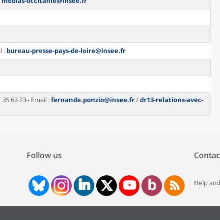
:
medias-occitanie@insee.fr
l :
bureau-presse-pays-de-loire@insee.fr
 35 63 73 - Email :
fernande.ponzio@insee.fr
/
dr13-relations-avec-
Follow us
Contac
Help and