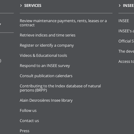
SERVICES
INSEE
Review maintenance payments, rents, leases or a
INSEE
Y
contract
INSEE's a
Retrieve indices and time series
Official S
Register or identify a company
The deve
Videos & Educational tools
)
Access t
Respond to an INSEE survey
Consult publication calendars
Contributing to the Index database of natural
persons (BRPP)
Alain Desrosières Insee library
Follow us
Contact us
Press