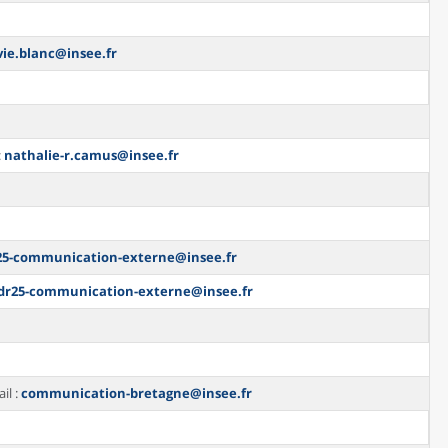
vie.blanc@insee.fr
:
nathalie-r.camus@insee.fr
25-communication-externe@insee.fr
dr25-communication-externe@insee.fr
il :
communication-bretagne@insee.fr