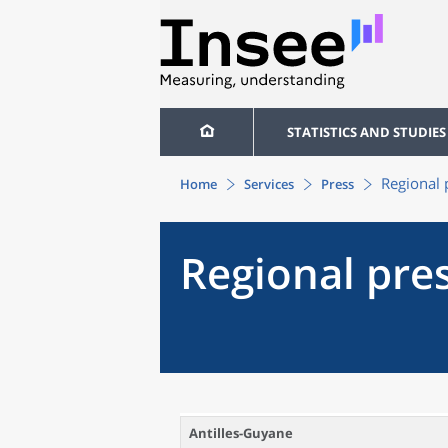
STATISTICS AND STUDIES
Regional 
Home
Services
Press
Regional pres
Antilles-Guyane