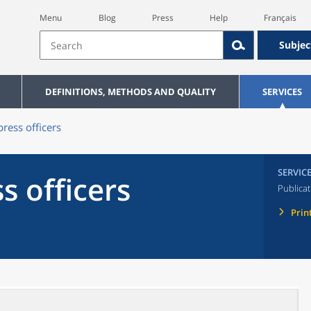
Menu
Blog
Press
Help
Français
Subjec
DEFINITIONS, METHODS AND QUALITY
SERVICES
press officers
SERVIC
s officers
Publicat
Prin