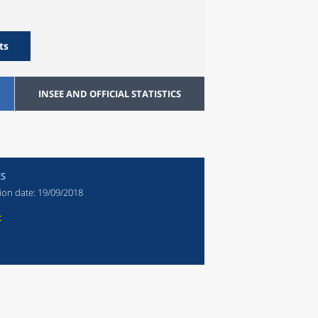
ts
INSEE AND OFFICIAL STATISTICS
ES
ion date:
19/09/2018
t