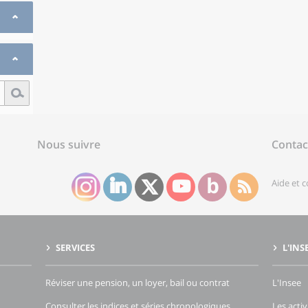
Nous suivre
Contac
Aide et 
SERVICES
L'INS
Réviser une pension, un loyer, bail ou contrat
L'Insee
Consulter les indices et séries chronologiques
Les activ