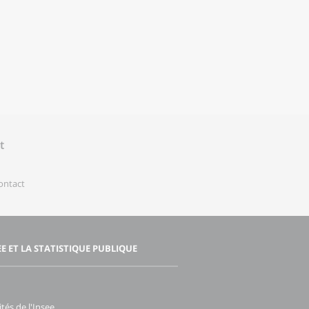
t
contact
EE ET LA STATISTIQUE PUBLIQUE
ités de l'Insee