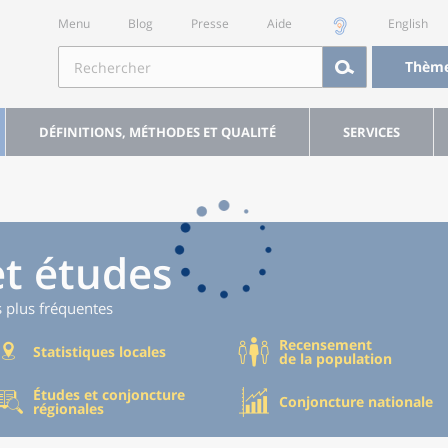
Menu
Blog
Presse
Aide
English
Thèm
DÉFINITIONS, MÉTHODES ET QUALITÉ
SERVICES
et études
s plus fréquentes
Recensement
Statistiques locales
de la population
Études et conjoncture
Conjoncture nationale
régionales