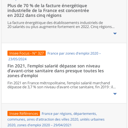
Plus de 70 % de la facture énergétique
industrielle de la France est concentrée
en 2022 dans cinq régions
La facture énergétique des établissements industriels de
20 salariés ou plus augmente fortement en 2022. Cinq régions
métropolitaines contribuent à hauteur de 71 % à cette facture :
Hauts-de-France, Grand Est, Auvergne-Rhône-Alpes, Provence-
Alpes-Côte d’Azur et Normandie. Elles concentrent les secteurs
industriels les plus énergivores, notamment ceux de la sidérurgie
ou de la fabrication de verre. La dépendance de l’emploi territorial
à ces activités énergivores peut être forte, notamment dans
Insee Focus - N° 327
France par zones d'emploi 2020 –
certaines zones d’emploi au nord et au sud de la France.Le prix de
l’énergie varie fortement selon les établissements. Ceux qui
23/05/2024
consomment le moins, souvent de plus petite taille, paient en
Fin 2021, l’emploi salarié dépasse son niveau
moyenne plus cher leurs énergies. Pour faire face à la hausse des
d’avant-crise sanitaire dans presque toutes les
prix de l’énergie, les établissements adoptent différentes
stratégies : la moitié d’entre eux ont ainsi augmenté le prix de
zones d’emploi
vente du produit final, presque autant ont réduit leurs marges,
quelques établissements ont été contraints de réduire leur
Fin 2021 en France métropolitaine, l’emploi salarié marchand
activité, et certains ont également investi sur le long terme pour
dépasse de 3,7 % son niveau d’avant-crise sanitaire, fin 2019 : il
limiter leur consommation énergétique.
augmente dans la très grande majorité des zones d’emploi.Les
trente zones d’emploi où l’emploi salarié marchand augmente le
plus (+7,5 % sur deux ans) sont majoritairement situées sur le
littoral, comme avant la crise sanitaire ; la moitié d’entre elles sont
spécialisées dans le tourisme mais les autres secteurs d’activité
contribuent aussi à la forte hausse. Les zones où l’emploi diminue
Insee Références
France par régions, départements,
ou augmente faiblement sont plus fréquemment spécialisées dans
l’industrie.
communes, aires d'attraction des villes 2020, unités urbaines
2020, zones d'emploi 2020 – 29/04/2021