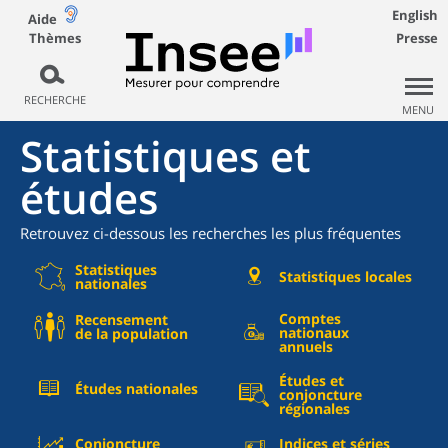
English
Aide
Thèmes
Presse
RECHERCHE
MENU
Statistiques et
études
Retrouvez ci-dessous les recherches les plus fréquentes
Statistiques
Statistiques locales
nationales
Comptes
Recensement
nationaux
de la population
annuels
Études et
Études nationales
conjoncture
régionales
Conjoncture
Indices et séries