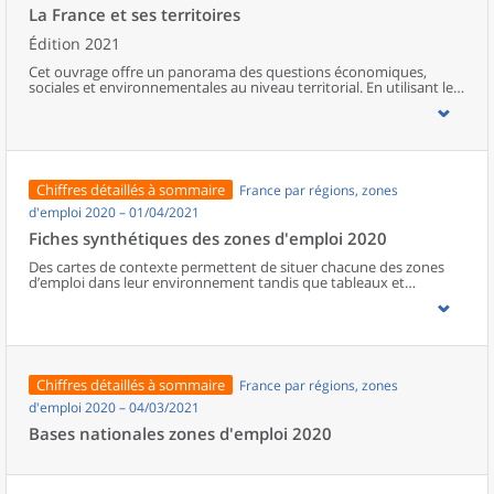
La France et ses territoires
Édition 2021
Cet ouvrage offre un panorama des questions économiques,
sociales et environnementales au niveau territorial. En utilisant les
zonages d’études actualisés en 2020, l’ouvrage fait le point sur les
disparités géographiques en France, sur les forces et faiblesses des
divers territoires ainsi que sur les conditions de vie de la
population.
Chiffres détaillés à sommaire
France par régions, zones
d'emploi 2020 – 01/04/2021
Fiches synthétiques des zones d'emploi 2020
Des cartes de contexte permettent de situer chacune des zones
d’emploi dans leur environnement tandis que tableaux et
graphiques fournissent des éclairages sur la démographie, le
marché du travail ou encore la structure productive de ces
territoires récemment définis. Des comparaisons avec la moyenne
régionale permettent aussi de mettre en valeur les spécificités de
chaque zone d’emploi.
Chiffres détaillés à sommaire
France par régions, zones
d'emploi 2020 – 04/03/2021
Bases nationales zones d'emploi 2020