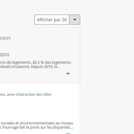
Afficher par 20
09/2025
 2010
lions de logements. 82,5 % des logements
iduels (maisons). Depuis 2010, la
logements augmente en moyenne de 0,9 %
.Après avoir fortement augmenté entre
de 8,1 % en 2019 à 7,7 % en 2025 ;
 3,8 millions de logements sont des
s avoir augmenté entre 2011 et 2017, leur
ont propriétaires de leur résidence
, aires d'attraction des villes
 est quasi stable depuis 2014.
sociales et environnementales au niveau
 l’ouvrage fait le point sur les disparités
s territoires ainsi que sur les conditions