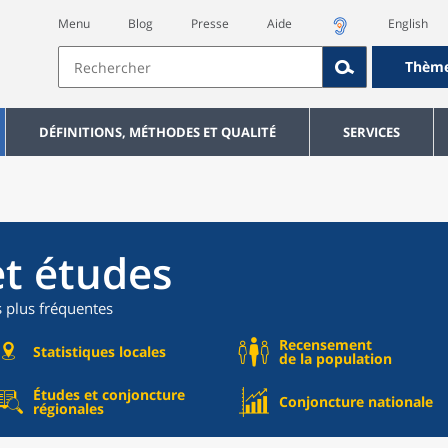
Menu
Blog
Presse
Aide
English
Thèm
DÉFINITIONS, MÉTHODES ET QUALITÉ
SERVICES
et études
s plus fréquentes
Recensement
Statistiques locales
de la population
Études et conjoncture
Conjoncture nationale
régionales