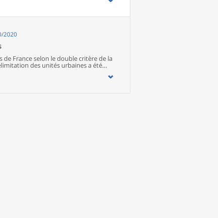
10/2020
s
de France selon le double critère de la
limitation des unités urbaines a été
tées en 2020, regroupent 52,9 millions
 unités urbaines de 2010 était de
utable principalement à la croissance
e en 2010 et 2020. Elle résulte
t dynamisme démographique.