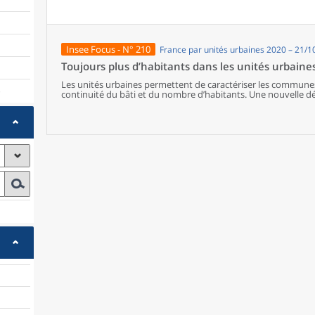
de vie de la population.
Insee Focus - N° 210
France par unités urbaines 2020 – 21/
Toujours plus d’habitants dans les unités urbaine
Les unités urbaines permettent de caractériser les communes 
)
continuité du bâti et du nombre d’habitants. Une nouvelle dé
réalisée en 2020. Les 2 467 unités urbaines, telles que délimi
d’habitants en 2017. Dix ans plus tôt, la population des 2 289
50,1 millions. L’évolution de 2,8 millions d’habitants est imp
démographique des communes appartenant à une unité urbain
également de l’intégration de nouvelles communes, au for