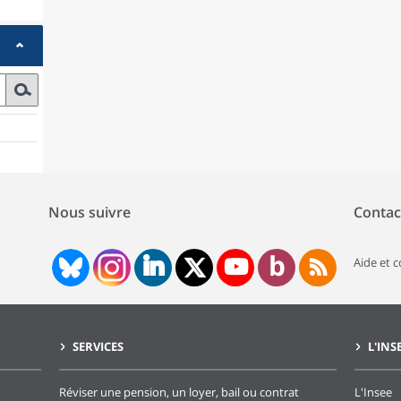
Nous suivre
Contac
Aide et 
SERVICES
L'INS
Réviser une pension, un loyer, bail ou contrat
L'Insee