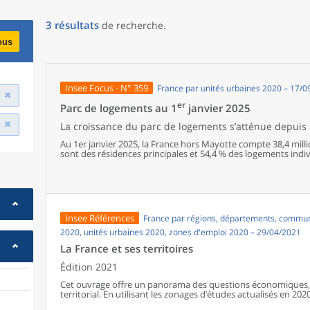
3
résultats
de recherche
.
ous
Insee Focus - N° 359
France par unités urbaines 2020 – 17/
er
Parc de logements au 1
janvier 2025
La croissance du parc de logements s’atténue depuis
Au 1er janvier 2025, la France hors Mayotte compte 38,4 mil
sont des résidences principales et 54,4 % des logements indiv
croissance du parc de logements s’atténue : le nombre de 
par an depuis 2018, contre +1,2 % par an entre 2000 et 2009
2005 et 2019, la part des logements vacants diminue, passant 
en 2025, 3,0 millions de logements sont vacants. Par ailleurs,
résidences secondaires ou des logements occasionnels ; aprè
part dans l’ensemble du parc est stable.57,4 % des ménages s
Insee Références
France par régions, départements, communes
principale, une part qui avait augmenté de 1997 à 2013 et qui
2020, unités urbaines 2020, zones d'emploi 2020 – 29/04/2021
La France et ses territoires
Édition 2021
Cet ouvrage offre un panorama des questions économiques, 
territorial. En utilisant les zonages d’études actualisés en 2020,
géographiques en France, sur les forces et faiblesses des diver