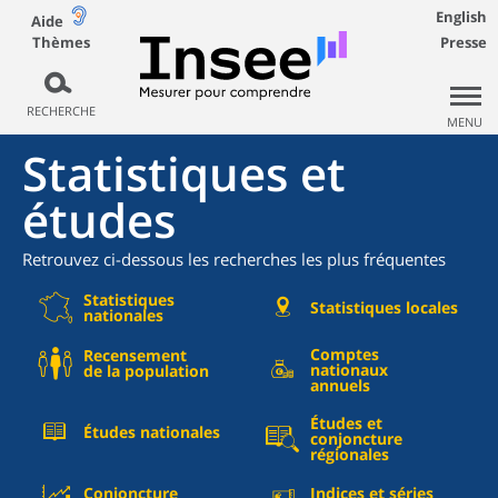
English
Aide
Thèmes
Presse
RECHERCHE
MENU
Statistiques et
études
Retrouvez ci-dessous les recherches les plus fréquentes
Statistiques
Statistiques locales
nationales
Comptes
Recensement
nationaux
de la population
annuels
Études et
Études nationales
conjoncture
régionales
Conjoncture
Indices et séries