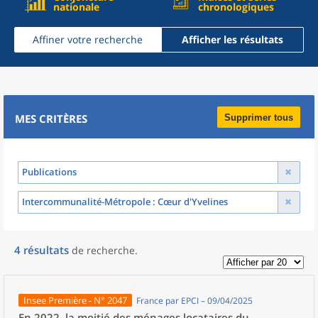
nationale
chronologiques
Affiner votre recherche
Afficher les résultats
MES CRITÈRES
Supprimer tous
Publications
Intercommunalité-Métropole
: Cœur d'Yvelines
4
résultats
de recherche
.
Insee Première - N° 2047
France par EPCI – 09/04/2025
En 2022, la moitié des ménages locataires du