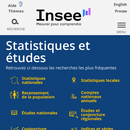
English
Aide
Thèmes
Presse
RECHERCHE
MENU
Statistiques et
études
Retrouvez ci-dessous les recherches les plus fréquentes
Statistiques
Statistiques locales
nationales
Comptes
Recensement
nationaux
de la population
annuels
Études et
Études nationales
conjoncture
régionales
Conjoncture
Indices et séries