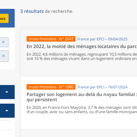
3
résultats
de recherche
.
ous
Insee Première - N° 2047
France par EPCI – 09/04/2025
En 2022, la moitié des ménages locataires du parc 
En 2022, 4,6 millions de ménages, regroupant 10,5 millions de
soit 16 % des ménages vivant dans un logement ordinaire en 
élevée dans certaines intercommunalités et peut parfois dé
de-France et en Île-de-France.34 % des ménages vivant dans l
une augmentation de 5 points en six ans. Dans les quartiers pri
des logements sociaux sont occupés par des ménages appart
locataires du parc social déménagent moins souvent que ceux 
ménages locataires du parc social vivent dans leur logement
Insee Première - N° 1980
France par EPCI – 16/01/2024
12 % dans le secteur libre. Ils sont également plus âgés : la
le parc social, contre 42 ans dans le secteur libre. Les famil
Partager son logement au-delà du noyau familial :
65 % des ménages du parc social perçoivent un revenu d’acti
qui persistent
du secteur libre) et 71 % des prestations sociales (contre 52 %
En 2020, en France hors Mayotte, 3,7 % des ménages sont dits
d’un couple, avec ou sans enfants, ou d’une famille monopar
autre personne ; ils sont dits « avec noyau familial ». L’autr
parent-enfant ni lien conjugal ; ils sont dits « sans noyau f
familial sont beaucoup plus fréquents dans les DOM. En Franc
en Corse et, dans une moindre mesure, dans le Sud et en Île-
étaient encore plus marquées il y a trente ans.Les ménages 