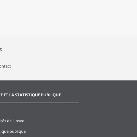
t
contact
EE ET LA STATISTIQUE PUBLIQUE
ités de l'Insee
stique publique