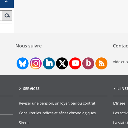
Nous suivre
Contac
Aide et 
SERVICES
L'INS
Réviser une pension, un loyer, bail ou contrat
L'Insee
Consulter les indices et séries chronologiques
Les activ
Sirene
La stati