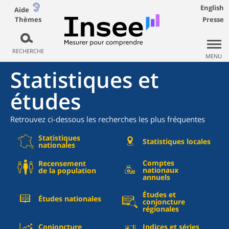
English
Aide
Thèmes
Presse
RECHERCHE
MENU
Statistiques et
études
Retrouvez ci-dessous les recherches les plus fréquentes
Statistiques
Statistiques locales
nationales
Comptes
Recensement
nationaux
de la population
annuels
Études et
Études nationales
conjoncture
régionales
Conjoncture
Indices et séries