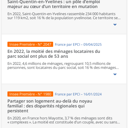
Saint-Quentin-en-Yvelines : un pôle d’emploi
majeur au cœur d’un territoire en mutation
En 2022, Saint-Quentin-en-Yvelines rassemble 234 000 habitants
sur 119 km2, soit 16 % de la population yvelinoise. Ce territoire se
positionne comme un poumon économique des Yvelines,
réunissant 25 % des emplois du département. Il représente au
niveau régional un pôle d’emplois très qualifiés, avec un
positionnement fort en recherche et développement et dans
l’industrie. Le territoire présente néanmoins des contrastes, avec
un déséquilibre est-ouest sur le plan de l’activité et des revenus.
Insee Première - N° 2047
France par EPCI – 09/04/2025
L’arrivée, en 2030, de la ligne 18 du Grand Paris Express, qui reliera
Saint-Quentin-en-Yvelines au pôle universitaire de Paris-Saclay et à
En 2022, la moitié des ménages locataires du
la gare d’Orly, renforce encore ses perspectives de développement.
parc social ont plus de 53 ans
En 2022, 4,6 millions de ménages, regroupant 10,5 millions de
personnes, sont locataires du parc social, soit 16 % des ménages
vivant dans un logement ordinaire en France. Cette part est
nettement plus élevée dans certaines intercommunalités et peut
parfois dépasser 40 %, notamment dans les Hauts-de-France et en
Île-de-France.34 % des ménages vivant dans le parc social sont
pauvres en 2022, soit une augmentation de 5 points en six ans.
Dans les quartiers prioritaires de la politique de la ville, 54 % des
Insee Première - N° 1980
France par EPCI – 16/01/2024
logements sociaux sont occupés par des ménages appartenant
aux 20 % les plus modestes.Les locataires du parc social
Partager son logement au-delà du noyau
déménagent moins souvent que ceux du secteur libre. Ainsi, 31 %
familial : des disparités régionales qui
des ménages locataires du parc social vivent dans leur logement
persistent
depuis plus de 10 ans, contre seulement 12 % dans le secteur libre.
Ils sont également plus âgés : la moitié des ménages ont plus de
En 2020, en France hors Mayotte, 3,7 % des ménages sont dits
53 ans dans le parc social, contre 42 ans dans le secteur libre. Les
« complexes ». La moitié est constituée d’un couple, avec ou sans
familles monoparentales y sont surreprésentées. 65 % des
enfants, ou d’une famille monoparentale qui cohabite avec au
ménages du parc social perçoivent un revenu d’activité (contre