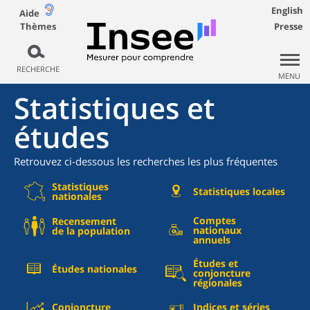
English
Aide
Thèmes
Presse
RECHERCHE
MENU
Statistiques et
études
Retrouvez ci-dessous les recherches les plus fréquentes
Statistiques
Statistiques locales
nationales
Comptes
Recensement
nationaux
de la population
annuels
Études et
Études nationales
conjoncture
régionales
Conjoncture
Indices et séries