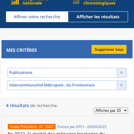
nationale
chronologiques
Affiner votre recherche
Afficher les résultats
MES CRITÈRES
Supprimer tous
Publications
Intercommunalité-Métropole
: du Frontonnais
4
résultats
de recherche
.
Insee Première - N° 2047
France par EPCI – 09/04/2025
En 2022, la moitié des ménages locataires du