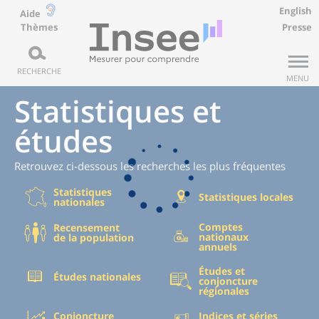
English
Aide
Thèmes
Presse
RECHERCHE
MENU
Statistiques et
études
Retrouvez ci-dessous les recherches les plus fréquentes
Statistiques
Statistiques locales
nationales
Comptes
Recensement
nationaux
de la population
annuels
Études et
Études nationales
conjoncture
régionales
Conjoncture
Indices et séries