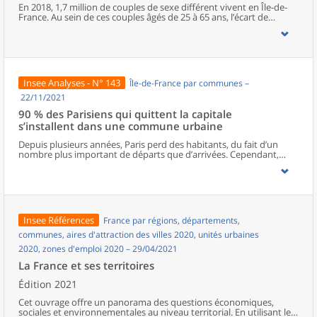
cumulent différentes difficultés. En outre, la crise sanitaire a
En 2018, 1,7 million de couples de sexe différent vivent en Île-de-
détérioré la situation financière et la qualité de vie d’une partie
France. Au sein de ces couples âgés de 25 à 65 ans, l’écart de
d’entre elles.
revenus d’activité atteint 32 % en défaveur des femmes. Ces écarts
de revenus sont plus prononcés parmi les couples mariés ou avec
des enfants. À l’inverse, les inégalités de revenus sont moins
importantes pour les couples plus jeunes. Enfin, les couples dont
les revenus sont élevés se caractérisent généralement par
d’importants écarts en défaveur des femmes ; ces couples vivent
Insee Analyses - N° 143
Île-de-France par communes –
surtout dans le centre de Paris et à l’ouest de la capitale.
22/11/2021
90 % des Parisiens qui quittent la capitale
s’installent dans une commune urbaine
Depuis plusieurs années, Paris perd des habitants, du fait d’un
nombre plus important de départs que d’arrivées. Cependant,
beaucoup de Parisiens qui quittent la capitale, notamment les
ménages de moins de 60 ans, restent en Île-de-France ou
s’installent en milieu urbain en province. Les ménages de 60 ans ou
plus, souvent des retraités, s’installent, pour près d’un tiers d’entre
eux, en milieu rural.Quel que soit le lieu de destination
résidentielle, urbain ou rural, le déménagement s’accompagne le
Insee Références
France par régions, départements,
plus souvent d’un agrandissement du logement. Plus de la moitié
des actifs quittant Paris ne changent pas de lieu de travail. La
communes, aires d'attraction des villes 2020, unités urbaines
pratique du télétravail, accentuée par la crise sanitaire, pourrait
2020, zones d'emploi 2020 – 29/04/2021
entraîner une hausse des mobilités résidentielles.
La France et ses territoires
Édition 2021
Cet ouvrage offre un panorama des questions économiques,
sociales et environnementales au niveau territorial. En utilisant les