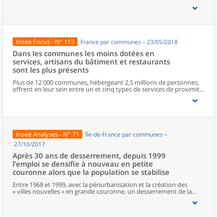
zonages d’études actualisés en 2020, l’ouvrage fait le point sur les
disparités géographiques en France, sur les forces et faiblesses des
divers territoires ainsi que sur les conditions de vie de la
population.
Insee Focus - N° 113
France par communes – 23/05/2018
Dans les communes les moins dotées en
services, artisans du bâtiment et restaurants
sont les plus présents
Plus de 12 000 communes, hébergeant 2,5 millions de personnes,
offrent en leur sein entre un et cinq types de services de proximité.
Dans ces communes, les artisans et les restaurants sont les plus
présents, suivis des services de réparation automobile et de
matériel agricole. Les commerces alimentaires, comme les
boulangeries ou les supérettes, n’apparaissent de façon
significative que dans les communes offrant au moins dix types de
services de proximité. Quant aux services médicaux, ils sont situés
Insee Analyses - N° 71
Île-de-France par communes –
dans des communes bénéficiant d’un nombre d’équipements
encore plus large. Aux communes qui possèdent au moins un
27/10/2017
service de proximité, s’ajoutent 1 888 communes qui n’en
Après 30 ans de desserrement, depuis 1999
possèdent aucun. Elles abritent 162 000 habitants.
l’emploi se densifie à nouveau en petite
couronne alors que la population se stabilise
Entre 1968 et 1999, avec la périurbanisation et la création des
« villes nouvelles » en grande couronne, un desserrement de la
population et de l’emploi était à l’œuvre, réduisant la
prédominance du cœur de l’agglomération parisienne. Depuis
1999, le desserrement de la population s’essouffle et une nouvelle