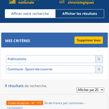
nationale
chronologiques
Affiner votre recherche
Afficher les résultats
MES CRITÈRES
Supprimer tous
Publications
Commune
: Épiais-lès-Louvres
9
résultats
de recherche
.
Insee Analyses - N° 175
Île-de-France par communes –
12/10/2023