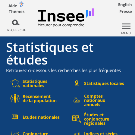
English
Aide
Thèmes
Presse
RECHERCHE
MENU
Statistiques et
études
Retrouvez ci-dessous les recherches les plus fréquentes
Statistiques
Statistiques locales
nationales
Comptes
Recensement
nationaux
de la population
annuels
Études et
Études nationales
conjoncture
régionales
Conjoncture
Indices et séries