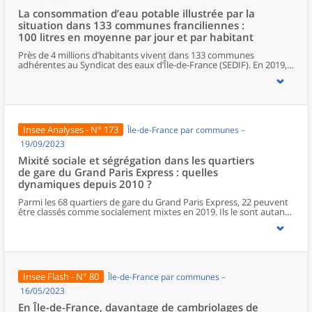
La consommation d’eau potable illustrée par la
situation dans 133 communes franciliennes :
100 litres en moyenne par jour et par habitant
Près de 4 millions d’habitants vivent dans 133 communes
adhérentes au Syndicat des eaux d’Île-de-France (SEDIF). En 2019,
ils consomment près de 100 litres d’eau potable par jour et par
habitant. Ce volume d’eau correspond à une facture annuelle
moyenne de 157 euros (eau potable, assainissement et taxes) par
habitant. Cette consommation est hétérogène au sein du territoire
desservi par le SEDIF. Dans les quartiers où les habitants sont
relativement aisés, la consommation d’eau est plus élevée
Insee Analyses - N° 173
Île-de-France par communes –
(120 litres par jour et par habitant), elle est en revanche inférieure
dans ceux où les habitants sont plus modestes (88 litres).
19/09/2023
Mixité sociale et ségrégation dans les quartiers
de gare du Grand Paris Express : quelles
dynamiques depuis 2010 ?
Parmi les 68 quartiers de gare du Grand Paris Express, 22 peuvent
être classés comme socialement mixtes en 2019. Ils le sont autant,
voire davantage, que les communes dans lesquelles ils se situent.
À l’opposé, 11 quartiers de gare peuvent être qualifiés de
ségrégués. Ces derniers concentrent des ménages ayant des
niveaux similaires de revenus, pour la plupart modestes, à
l’exception d’un seul quartier ségrégué qui accueille
majoritairement des ménages aux revenus élevés. Enfin, 25
Insee Flash - N° 80
Île-de-France par communes –
quartiers sont dans une situation intermédiaire, ni parmi les plus
ségrégués, ni parmi les plus mixtes. Par ailleurs, 10 quartiers, très
16/05/2023
peu peuplés, n’ont pas été analysés. Entre 2010 et 2019, les
En Île-de-France, davantage de cambriolages de
évolutions de la mixité dans les quartiers de gare sont diverses. La