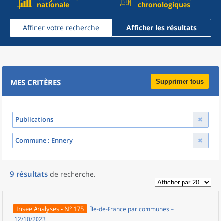
nationale
chronologiques
Affiner votre recherche
Afficher les résultats
MES CRITÈRES
Supprimer tous
Publications
Commune
: Ennery
9
résultats
de recherche
.
Insee Analyses - N° 175
Île-de-France par communes –
12/10/2023