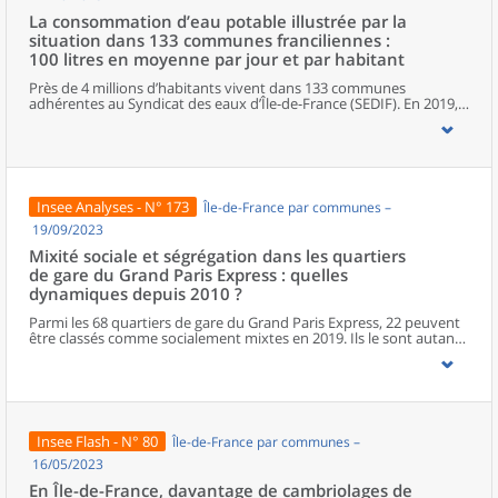
La consommation d’eau potable illustrée par la
situation dans 133 communes franciliennes :
100 litres en moyenne par jour et par habitant
Près de 4 millions d’habitants vivent dans 133 communes
adhérentes au Syndicat des eaux d’Île-de-France (SEDIF). En 2019,
ils consomment près de 100 litres d’eau potable par jour et par
habitant. Ce volume d’eau correspond à une facture annuelle
moyenne de 157 euros (eau potable, assainissement et taxes) par
habitant. Cette consommation est hétérogène au sein du territoire
desservi par le SEDIF. Dans les quartiers où les habitants sont
relativement aisés, la consommation d’eau est plus élevée
Insee Analyses - N° 173
Île-de-France par communes –
(120 litres par jour et par habitant), elle est en revanche inférieure
dans ceux où les habitants sont plus modestes (88 litres).
19/09/2023
Mixité sociale et ségrégation dans les quartiers
de gare du Grand Paris Express : quelles
dynamiques depuis 2010 ?
Parmi les 68 quartiers de gare du Grand Paris Express, 22 peuvent
être classés comme socialement mixtes en 2019. Ils le sont autant,
voire davantage, que les communes dans lesquelles ils se situent.
À l’opposé, 11 quartiers de gare peuvent être qualifiés de
ségrégués. Ces derniers concentrent des ménages ayant des
niveaux similaires de revenus, pour la plupart modestes, à
l’exception d’un seul quartier ségrégué qui accueille
majoritairement des ménages aux revenus élevés. Enfin, 25
Insee Flash - N° 80
Île-de-France par communes –
quartiers sont dans une situation intermédiaire, ni parmi les plus
ségrégués, ni parmi les plus mixtes. Par ailleurs, 10 quartiers, très
16/05/2023
peu peuplés, n’ont pas été analysés. Entre 2010 et 2019, les
En Île-de-France, davantage de cambriolages de
évolutions de la mixité dans les quartiers de gare sont diverses. La