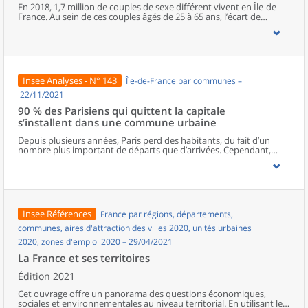
cumulent différentes difficultés. En outre, la crise sanitaire a
En 2018, 1,7 million de couples de sexe différent vivent en Île-de-
détérioré la situation financière et la qualité de vie d’une partie
France. Au sein de ces couples âgés de 25 à 65 ans, l’écart de
d’entre elles.
revenus d’activité atteint 32 % en défaveur des femmes. Ces écarts
de revenus sont plus prononcés parmi les couples mariés ou avec
des enfants. À l’inverse, les inégalités de revenus sont moins
importantes pour les couples plus jeunes. Enfin, les couples dont
les revenus sont élevés se caractérisent généralement par
d’importants écarts en défaveur des femmes ; ces couples vivent
Insee Analyses - N° 143
Île-de-France par communes –
surtout dans le centre de Paris et à l’ouest de la capitale.
22/11/2021
90 % des Parisiens qui quittent la capitale
s’installent dans une commune urbaine
Depuis plusieurs années, Paris perd des habitants, du fait d’un
nombre plus important de départs que d’arrivées. Cependant,
beaucoup de Parisiens qui quittent la capitale, notamment les
ménages de moins de 60 ans, restent en Île-de-France ou
s’installent en milieu urbain en province. Les ménages de 60 ans ou
plus, souvent des retraités, s’installent, pour près d’un tiers d’entre
eux, en milieu rural.Quel que soit le lieu de destination
résidentielle, urbain ou rural, le déménagement s’accompagne le
Insee Références
France par régions, départements,
plus souvent d’un agrandissement du logement. Plus de la moitié
des actifs quittant Paris ne changent pas de lieu de travail. La
communes, aires d'attraction des villes 2020, unités urbaines
pratique du télétravail, accentuée par la crise sanitaire, pourrait
2020, zones d'emploi 2020 – 29/04/2021
entraîner une hausse des mobilités résidentielles.
La France et ses territoires
Édition 2021
Cet ouvrage offre un panorama des questions économiques,
sociales et environnementales au niveau territorial. En utilisant les