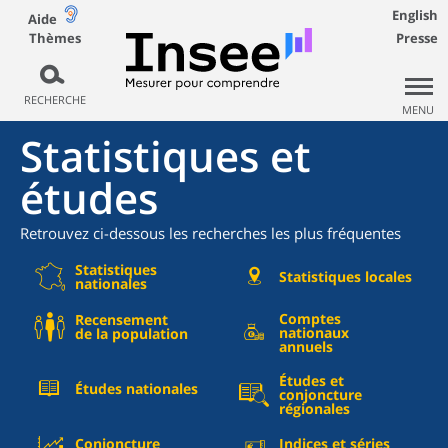
English
Aide
Thèmes
Presse
RECHERCHE
MENU
Statistiques et
études
Retrouvez ci-dessous les recherches les plus fréquentes
Statistiques
Statistiques locales
nationales
Comptes
Recensement
nationaux
de la population
annuels
Études et
Études nationales
conjoncture
régionales
Conjoncture
Indices et séries