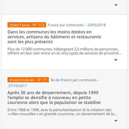
zonages d’études actualisés en 2020, l’ouvrage fait le point sur les
disparités géographiques en France, sur les forces et faiblesses des
divers territoires ainsi que sur les conditions de vie de la
population.
Insee Focus - N° 113
France par communes – 23/05/2018
Dans les communes les moins dotées en
services, artisans du bâtiment et restaurants
sont les plus présents
Plus de 12 000 communes, hébergeant 2,5 millions de personnes,
offrent en leur sein entre un et cinq types de services de proximité.
Dans ces communes, les artisans et les restaurants sont les plus
présents, suivis des services de réparation automobile et de
matériel agricole. Les commerces alimentaires, comme les
boulangeries ou les supérettes, n’apparaissent de façon
significative que dans les communes offrant au moins dix types de
services de proximité. Quant aux services médicaux, ils sont situés
Insee Analyses - N° 71
Île-de-France par communes –
dans des communes bénéficiant d’un nombre d’équipements
encore plus large. Aux communes qui possèdent au moins un
27/10/2017
service de proximité, s’ajoutent 1 888 communes qui n’en
Après 30 ans de desserrement, depuis 1999
possèdent aucun. Elles abritent 162 000 habitants.
l’emploi se densifie à nouveau en petite
couronne alors que la population se stabilise
Entre 1968 et 1999, avec la périurbanisation et la création des
« villes nouvelles » en grande couronne, un desserrement de la
population et de l’emploi était à l’œuvre, réduisant la
prédominance du cœur de l’agglomération parisienne. Depuis
1999, le desserrement de la population s’essouffle et une nouvelle