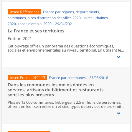
plus, souvent des retraités, s’installent, pour près d’un tiers d’entre
eux, en milieu rural.Quel que soit le lieu de destination
résidentielle, urbain ou rural, le déménagement s’accompagne le
Insee Références
France par régions, départements,
plus souvent d’un agrandissement du logement. Plus de la moitié
des actifs quittant Paris ne changent pas de lieu de travail. La
communes, aires d'attraction des villes 2020, unités urbaines
pratique du télétravail, accentuée par la crise sanitaire, pourrait
2020, zones d'emploi 2020 – 29/04/2021
entraîner une hausse des mobilités résidentielles.
La France et ses territoires
Édition 2021
Cet ouvrage offre un panorama des questions économiques,
sociales et environnementales au niveau territorial. En utilisant les
zonages d’études actualisés en 2020, l’ouvrage fait le point sur les
disparités géographiques en France, sur les forces et faiblesses des
divers territoires ainsi que sur les conditions de vie de la
population.
Insee Focus - N° 113
France par communes – 23/05/2018
Dans les communes les moins dotées en
services, artisans du bâtiment et restaurants
sont les plus présents
Plus de 12 000 communes, hébergeant 2,5 millions de personnes,
offrent en leur sein entre un et cinq types de services de proximité.
Dans ces communes, les artisans et les restaurants sont les plus
présents, suivis des services de réparation automobile et de
matériel agricole. Les commerces alimentaires, comme les
boulangeries ou les supérettes, n’apparaissent de façon
significative que dans les communes offrant au moins dix types de
services de proximité. Quant aux services médicaux, ils sont situés