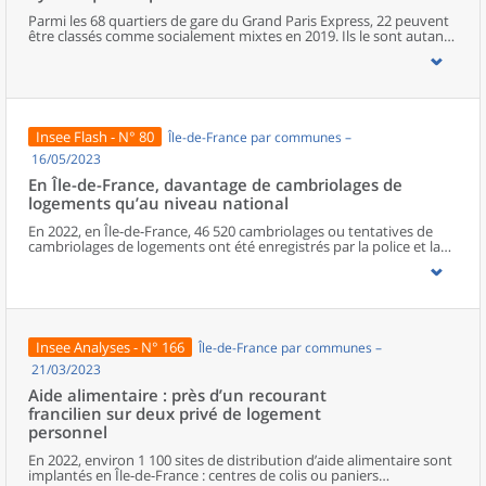
Parmi les 68 quartiers de gare du Grand Paris Express, 22 peuvent
être classés comme socialement mixtes en 2019. Ils le sont autant,
voire davantage, que les communes dans lesquelles ils se situent.
À l’opposé, 11 quartiers de gare peuvent être qualifiés de
ségrégués. Ces derniers concentrent des ménages ayant des
niveaux similaires de revenus, pour la plupart modestes, à
l’exception d’un seul quartier ségrégué qui accueille
majoritairement des ménages aux revenus élevés. Enfin, 25
Insee Flash - N° 80
Île-de-France par communes –
quartiers sont dans une situation intermédiaire, ni parmi les plus
ségrégués, ni parmi les plus mixtes. Par ailleurs, 10 quartiers, très
16/05/2023
peu peuplés, n’ont pas été analysés. Entre 2010 et 2019, les
En Île-de-France, davantage de cambriolages de
évolutions de la mixité dans les quartiers de gare sont diverses. La
logements qu’au niveau national
mixité sociale a fortement progressé dans 18 quartiers de gare,
pour l’essentiel situés sur les lignes 14 et 15.
En 2022, en Île-de-France, 46 520 cambriolages ou tentatives de
cambriolages de logements ont été enregistrés par la police et la
gendarmerie nationales, soit 7,9 cambriolages pour
1 000 logements. Ce taux est supérieur de deux points à la
moyenne nationale. Ce niveau élevé peut être relié à la forte
urbanisation de la région. En effet, les cambriolages sont en
moyenne plus fréquents dans les zones les plus denses. Le risque
de cambriolage est ainsi plus élevé au centre de la région et en
Insee Analyses - N° 166
Île-de-France par communes –
particulier à Paris. Après avoir diminué pendant la crise sanitaire, le
nombre de cambriolages augmente en 2022 sans atteindre le
21/03/2023
niveau de 2019.
Aide alimentaire : près d’un recourant
francilien sur deux privé de logement
personnel
En 2022, environ 1 100 sites de distribution d’aide alimentaire sont
implantés en Île-de-France : centres de colis ou paniers