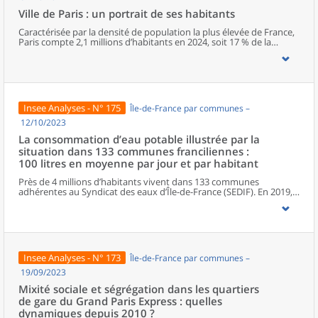
Ville de Paris : un portrait de ses habitants
Caractérisée par la densité de population la plus élevée de France,
Paris compte 2,1 millions d’habitants en 2024, soit 17 % de la
population francilienne sur moins de 1 % du territoire régional. Ses
habitants sont plus âgés en moyenne que ceux de la métropole du
Grand Paris et les cadres sont surreprésentés au sein de la
population active. Le niveau de vie médian à Paris, comme dans
les Hauts-de-Seine, est le plus élevé de France. Toutefois, de fortes
inégalités sont présentes et la part de la population des ménages
Insee Analyses - N° 175
Île-de-France par communes –
parisiens vivant sous le seuil de pauvreté atteint 15,6 %, contre
14,9 % en France métropolitaine. Malgré ses nombreux atouts en
12/10/2023
matière d’infrastructures et sa renommée internationale, la
La consommation d’eau potable illustrée par la
capitale française voit sa population diminuer depuis plusieurs
situation dans 133 communes franciliennes :
années. Si les tendances démographiques actuelles se
poursuivaient, Paris compterait, en 2040, 82 000 habitants de
100 litres en moyenne par jour et par habitant
moins qu’en 2020.
Près de 4 millions d’habitants vivent dans 133 communes
adhérentes au Syndicat des eaux d’Île-de-France (SEDIF). En 2019,
ils consomment près de 100 litres d’eau potable par jour et par
habitant. Ce volume d’eau correspond à une facture annuelle
moyenne de 157 euros (eau potable, assainissement et taxes) par
habitant. Cette consommation est hétérogène au sein du territoire
desservi par le SEDIF. Dans les quartiers où les habitants sont
relativement aisés, la consommation d’eau est plus élevée
Insee Analyses - N° 173
Île-de-France par communes –
(120 litres par jour et par habitant), elle est en revanche inférieure
dans ceux où les habitants sont plus modestes (88 litres).
19/09/2023
Mixité sociale et ségrégation dans les quartiers
de gare du Grand Paris Express : quelles
dynamiques depuis 2010 ?