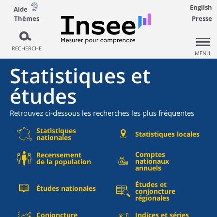
English
Aide
Thèmes
Presse
RECHERCHE
MENU
Statistiques et
études
Retrouvez ci-dessous les recherches les plus fréquentes
Statistiques
Statistiques locales
nationales
Comptes
Recensement
nationaux
de la population
annuels
Études et
Études nationales
conjoncture
régionales
Conjoncture
Indices et séries