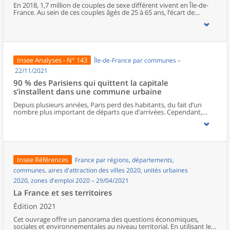
cumulent différentes difficultés. En outre, la crise sanitaire a
En 2018, 1,7 million de couples de sexe différent vivent en Île-de-
détérioré la situation financière et la qualité de vie d’une partie
France. Au sein de ces couples âgés de 25 à 65 ans, l’écart de
d’entre elles.
revenus d’activité atteint 32 % en défaveur des femmes. Ces écarts
de revenus sont plus prononcés parmi les couples mariés ou avec
des enfants. À l’inverse, les inégalités de revenus sont moins
importantes pour les couples plus jeunes. Enfin, les couples dont
les revenus sont élevés se caractérisent généralement par
d’importants écarts en défaveur des femmes ; ces couples vivent
Insee Analyses - N° 143
Île-de-France par communes –
surtout dans le centre de Paris et à l’ouest de la capitale.
22/11/2021
90 % des Parisiens qui quittent la capitale
s’installent dans une commune urbaine
Depuis plusieurs années, Paris perd des habitants, du fait d’un
nombre plus important de départs que d’arrivées. Cependant,
beaucoup de Parisiens qui quittent la capitale, notamment les
ménages de moins de 60 ans, restent en Île-de-France ou
s’installent en milieu urbain en province. Les ménages de 60 ans ou
plus, souvent des retraités, s’installent, pour près d’un tiers d’entre
eux, en milieu rural.Quel que soit le lieu de destination
résidentielle, urbain ou rural, le déménagement s’accompagne le
Insee Références
France par régions, départements,
plus souvent d’un agrandissement du logement. Plus de la moitié
des actifs quittant Paris ne changent pas de lieu de travail. La
communes, aires d'attraction des villes 2020, unités urbaines
pratique du télétravail, accentuée par la crise sanitaire, pourrait
2020, zones d'emploi 2020 – 29/04/2021
entraîner une hausse des mobilités résidentielles.
La France et ses territoires
Édition 2021
Cet ouvrage offre un panorama des questions économiques,
sociales et environnementales au niveau territorial. En utilisant les