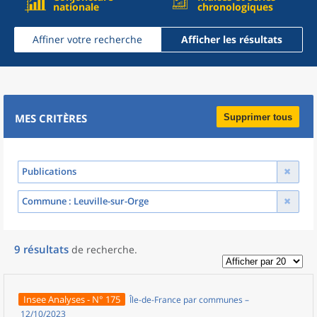
nationale
chronologiques
Affiner votre recherche
Afficher les résultats
MES CRITÈRES
Supprimer tous
Publications
Commune
: Leuville-sur-Orge
9
résultats
de recherche
.
Insee Analyses - N° 175
Île-de-France par communes –
12/10/2023