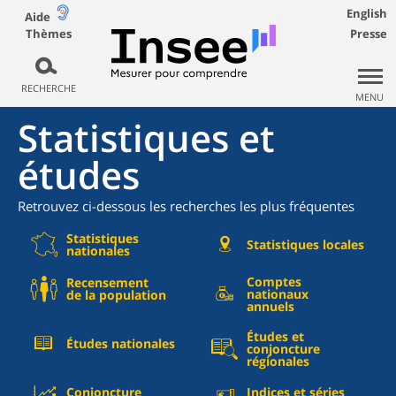
English
Aide
Thèmes
Presse
RECHERCHE
MENU
Statistiques et
études
Retrouvez ci-dessous les recherches les plus fréquentes
Statistiques
Statistiques locales
nationales
Comptes
Recensement
nationaux
de la population
annuels
Études et
Études nationales
conjoncture
régionales
Conjoncture
Indices et séries