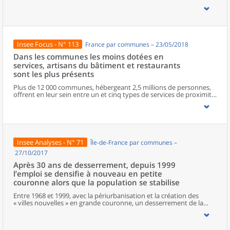
zonages d’études actualisés en 2020, l’ouvrage fait le point sur les
disparités géographiques en France, sur les forces et faiblesses des
divers territoires ainsi que sur les conditions de vie de la
population.
Insee Focus - N° 113
France par communes – 23/05/2018
Dans les communes les moins dotées en
services, artisans du bâtiment et restaurants
sont les plus présents
Plus de 12 000 communes, hébergeant 2,5 millions de personnes,
offrent en leur sein entre un et cinq types de services de proximité.
Dans ces communes, les artisans et les restaurants sont les plus
présents, suivis des services de réparation automobile et de
matériel agricole. Les commerces alimentaires, comme les
boulangeries ou les supérettes, n’apparaissent de façon
significative que dans les communes offrant au moins dix types de
services de proximité. Quant aux services médicaux, ils sont situés
Insee Analyses - N° 71
Île-de-France par communes –
dans des communes bénéficiant d’un nombre d’équipements
encore plus large. Aux communes qui possèdent au moins un
27/10/2017
service de proximité, s’ajoutent 1 888 communes qui n’en
Après 30 ans de desserrement, depuis 1999
possèdent aucun. Elles abritent 162 000 habitants.
l’emploi se densifie à nouveau en petite
couronne alors que la population se stabilise
Entre 1968 et 1999, avec la périurbanisation et la création des
« villes nouvelles » en grande couronne, un desserrement de la
population et de l’emploi était à l’œuvre, réduisant la
prédominance du cœur de l’agglomération parisienne. Depuis
1999, le desserrement de la population s’essouffle et une nouvelle