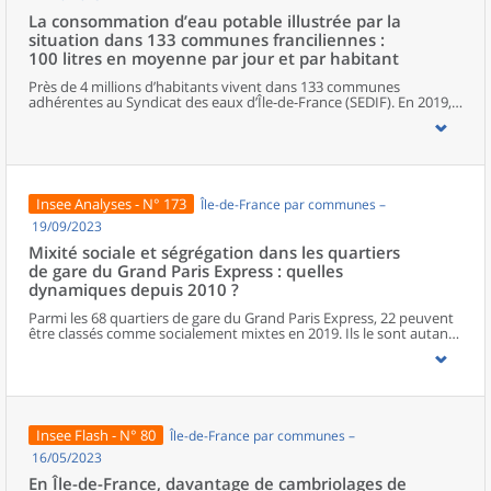
La consommation d’eau potable illustrée par la
situation dans 133 communes franciliennes :
100 litres en moyenne par jour et par habitant
Près de 4 millions d’habitants vivent dans 133 communes
adhérentes au Syndicat des eaux d’Île-de-France (SEDIF). En 2019,
ils consomment près de 100 litres d’eau potable par jour et par
habitant. Ce volume d’eau correspond à une facture annuelle
moyenne de 157 euros (eau potable, assainissement et taxes) par
habitant. Cette consommation est hétérogène au sein du territoire
desservi par le SEDIF. Dans les quartiers où les habitants sont
relativement aisés, la consommation d’eau est plus élevée
Insee Analyses - N° 173
Île-de-France par communes –
(120 litres par jour et par habitant), elle est en revanche inférieure
dans ceux où les habitants sont plus modestes (88 litres).
19/09/2023
Mixité sociale et ségrégation dans les quartiers
de gare du Grand Paris Express : quelles
dynamiques depuis 2010 ?
Parmi les 68 quartiers de gare du Grand Paris Express, 22 peuvent
être classés comme socialement mixtes en 2019. Ils le sont autant,
voire davantage, que les communes dans lesquelles ils se situent.
À l’opposé, 11 quartiers de gare peuvent être qualifiés de
ségrégués. Ces derniers concentrent des ménages ayant des
niveaux similaires de revenus, pour la plupart modestes, à
l’exception d’un seul quartier ségrégué qui accueille
majoritairement des ménages aux revenus élevés. Enfin, 25
Insee Flash - N° 80
Île-de-France par communes –
quartiers sont dans une situation intermédiaire, ni parmi les plus
ségrégués, ni parmi les plus mixtes. Par ailleurs, 10 quartiers, très
16/05/2023
peu peuplés, n’ont pas été analysés. Entre 2010 et 2019, les
En Île-de-France, davantage de cambriolages de
évolutions de la mixité dans les quartiers de gare sont diverses. La