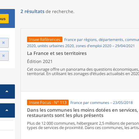
2
résultats
de recherche
.
ous
Insee Références
France par régions, départements, communes
2020, unités urbaines 2020, zones d'emploi 2020 – 29/04/2021
La France et ses territoires
Édition 2021
Cet ouvrage offre un panorama des questions économiques, 
territorial. En utilisant les zonages d’études actualisés en 2020,
géographiques en France, sur les forces et faiblesses des diver
de vie de la population.
Insee Focus - N° 113
France par communes – 23/05/2018
Dans les communes les moins dotées en services, 
restaurants sont les plus présents
Plus de 12 000 communes, hébergeant 2,5 millions de personne
types de services de proximité. Dans ces communes, les artisa
présents, suivis des services de réparation automobile et de
alimentaires, comme les boulangeries ou les supérettes, n’ap