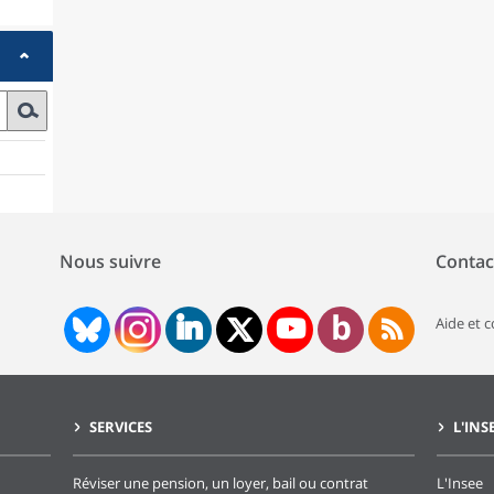
Nous suivre
Contac
Aide et 
SERVICES
L'INS
Réviser une pension, un loyer, bail ou contrat
L'Insee