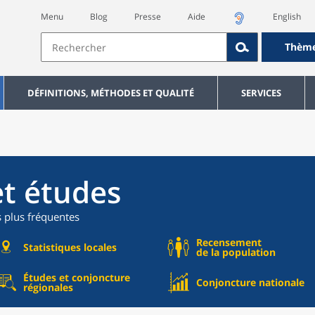
Menu
Blog
Presse
Aide
English
Thèm
DÉFINITIONS, MÉTHODES ET QUALITÉ
SERVICES
et études
s plus fréquentes
Recensement
Statistiques locales
de la population
Études et conjoncture
Conjoncture nationale
régionales