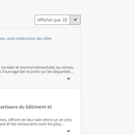
Afficher par 20
, aires d'attraction des villes
sociales et environnementales au niveau
 l’ouvrage fait le point sur les disparités
s territoires ainsi que sur les conditions
artisans du bâtiment et
s, offrent en leur sein entre un et cinq
ns et les restaurants sont les plus
 matériel agricole. Les commerces
paraissent de façon significative que dans