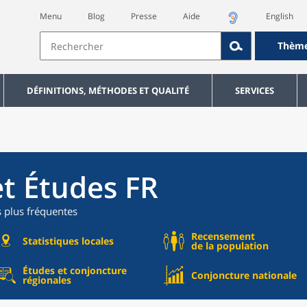
Menu
Blog
Presse
Aide
English
Thèm
DÉFINITIONS, MÉTHODES ET QUALITÉ
SERVICES
et Études FR
s plus fréquentes
Recensement
Statistiques locales
de la population
Études et conjoncture
Conjoncture nationale
régionales