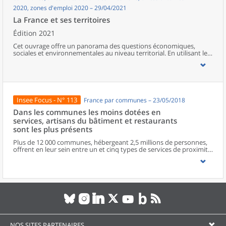
2020, zones d'emploi 2020 – 29/04/2021
La France et ses territoires
Édition 2021
Cet ouvrage offre un panorama des questions économiques,
sociales et environnementales au niveau territorial. En utilisant les
zonages d’études actualisés en 2020, l’ouvrage fait le point sur les
disparités géographiques en France, sur les forces et faiblesses des
divers territoires ainsi que sur les conditions de vie de la
population.
Insee Focus - N° 113
France par communes – 23/05/2018
Dans les communes les moins dotées en
services, artisans du bâtiment et restaurants
sont les plus présents
Plus de 12 000 communes, hébergeant 2,5 millions de personnes,
offrent en leur sein entre un et cinq types de services de proximité.
Dans ces communes, les artisans et les restaurants sont les plus
présents, suivis des services de réparation automobile et de
matériel agricole. Les commerces alimentaires, comme les
boulangeries ou les supérettes, n’apparaissent de façon
significative que dans les communes offrant au moins dix types de
services de proximité. Quant aux services médicaux, ils sont situés
dans des communes bénéficiant d’un nombre d’équipements
encore plus large. Aux communes qui possèdent au moins un
service de proximité, s’ajoutent 1 888 communes qui n’en
possèdent aucun. Elles abritent 162 000 habitants.
NOS SITES PARTENAIRES