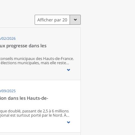
Afficher par 20
6/02/2026
ux progresse dans les
 conseils municipaux des Hauts-de-France.
élections municipales, mais elle reste
st le département qui s’approche le plus
à mesure que les responsabilités
upé par une femme. Les élues municipales
 En parallèle de leurs fonctions
ostes d’employée ou des professions
 professions intellectuelles supérieures.
0/09/2025
tion dans les Hauts-de-
que doublé, passant de 2,5 à 6 millions
gional est surtout porté par le Nord. À
ustrielle, en provoquant une première
plement de la région. Celui-ci connaît une
ans une phase de ralentissement
ndiaux, les Hauts-de-France retrouvent