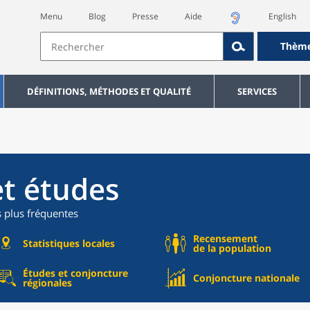
Menu
Blog
Presse
Aide
English
Thèm
DÉFINITIONS, MÉTHODES ET QUALITÉ
SERVICES
et études
s plus fréquentes
Recensement
Statistiques locales
de la population
Études et conjoncture
Conjoncture nationale
régionales