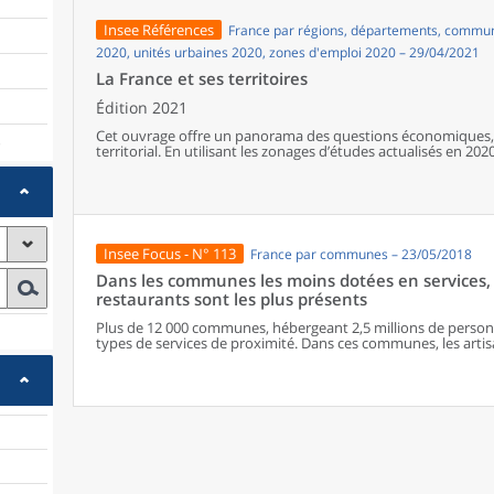
leur poids démographique d’avant la Première Guerre dès le
et de la reconstruction. Depuis les années 1970, la population
Insee Références
France par régions, départements, communes
baisse progressive de l’excédent naturel.
2020, unités urbaines 2020, zones d'emploi 2020 – 29/04/2021
La France et ses territoires
Édition 2021
Cet ouvrage offre un panorama des questions économiques, 
)
territorial. En utilisant les zonages d’études actualisés en 2020,
géographiques en France, sur les forces et faiblesses des diver
de vie de la population.
Insee Focus - N° 113
France par communes – 23/05/2018
Dans les communes les moins dotées en services, 
restaurants sont les plus présents
Plus de 12 000 communes, hébergeant 2,5 millions de personne
types de services de proximité. Dans ces communes, les artisa
présents, suivis des services de réparation automobile et de
alimentaires, comme les boulangeries ou les supérettes, n’ap
les communes offrant au moins dix types de services de prox
sont situés dans des communes bénéficiant d’un nombre d’é
communes qui possèdent au moins un service de proximité, 
possèdent aucun. Elles abritent 162 000 habitants.