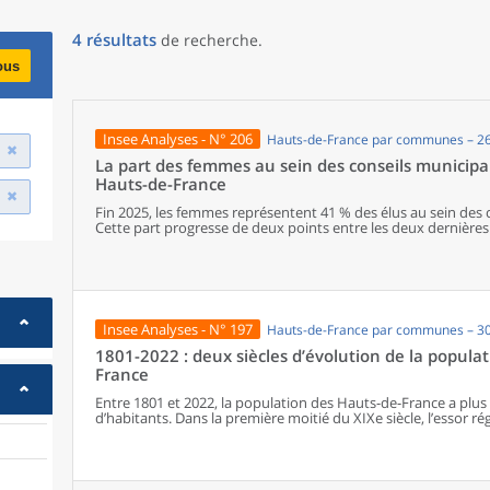
4
résultats
de recherche
.
ous
Insee Analyses - N° 206
Hauts-de-France par communes – 2
La part des femmes au sein des conseils municipa
Hauts-de-France
Fin 2025, les femmes représentent 41 % des élus au sein des
Cette part progresse de deux points entre les deux dernières 
l’une des plus faibles de métropole. Dans la région, le Nord e
de la parité. La représentation féminine diminue cependant 
augmentent, avec seulement un poste de maire sur cinq occ
de la région sont plus jeunes que leurs homologues masculins.
politiques, elles occupent davantage que ces derniers des p
intermédiaires, et moins souvent des emplois de cadre ou des
Insee Analyses - N° 197
Hauts-de-France par communes – 3
1801-2022 : deux siècles d’évolution de la popula
France
Entre 1801 et 2022, la population des Hauts-de-France a plus 
d’habitants. Dans la première moitié du XIXe siècle, l’essor ré
partir de la seconde moitié du XIXe siècle, la Révolution ind
immigration et en accélérant l’exode rural, bouleverse le peu
croissance inédite, alors même que le reste du pays entre d
démographique. En première ligne lors des deux conflits mo