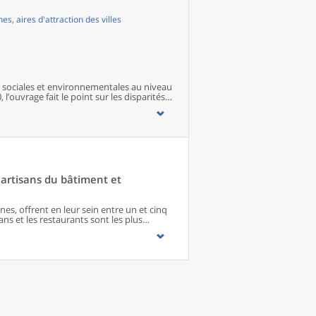
s années 1950, à la faveur du baby-boom
 subit un ralentissement, du fait d’une
, aires d'attraction des villes
sociales et environnementales au niveau
 l’ouvrage fait le point sur les disparités
s territoires ainsi que sur les conditions
artisans du bâtiment et
s, offrent en leur sein entre un et cinq
ns et les restaurants sont les plus
 matériel agricole. Les commerces
paraissent de façon significative que dans
imité. Quant aux services médicaux, ils
quipements encore plus large. Aux
s’ajoutent 1 888 communes qui n’en