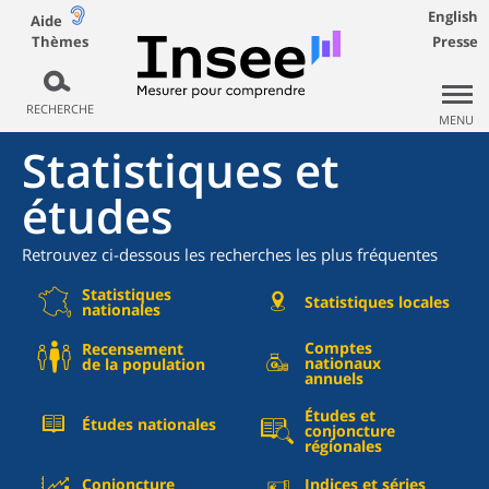
English
Aide
Thèmes
Presse
RECHERCHE
MENU
Statistiques et
études
Retrouvez ci-dessous les recherches les plus fréquentes
Statistiques
Statistiques locales
nationales
Comptes
Recensement
nationaux
de la population
annuels
Études et
Études nationales
conjoncture
régionales
Conjoncture
Indices et séries