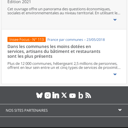
Édition 2021
Cet ouvrage offre un panorama des questions économiques,
sociales et environnementales au niveau territorial. En utilisant les
zonages d’études actualisés en 2020, l’ouvrage fait le point sur les
disparités géographiques en France, sur les forces et faiblesses des
divers territoires ainsi que sur les conditions de vie de la
population.
Insee Focus - N° 113
France par communes – 23/05/2018
Dans les communes les moins dotées en
services, artisans du bâtiment et restaurants
sont les plus présents
Plus de 12 000 communes, hébergeant 2,5 millions de personnes,
offrent en leur sein entre un et cinq types de services de proximité.
Dans ces communes, les artisans et les restaurants sont les plus
présents, suivis des services de réparation automobile et de
matériel agricole. Les commerces alimentaires, comme les
boulangeries ou les supérettes, n’apparaissent de façon
significative que dans les communes offrant au moins dix types de
services de proximité. Quant aux services médicaux, ils sont situés
dans des communes bénéficiant d’un nombre d’équipements
encore plus large. Aux communes qui possèdent au moins un
service de proximité, s’ajoutent 1 888 communes qui n’en
possèdent aucun. Elles abritent 162 000 habitants.
NOS SITES PARTENAIRES