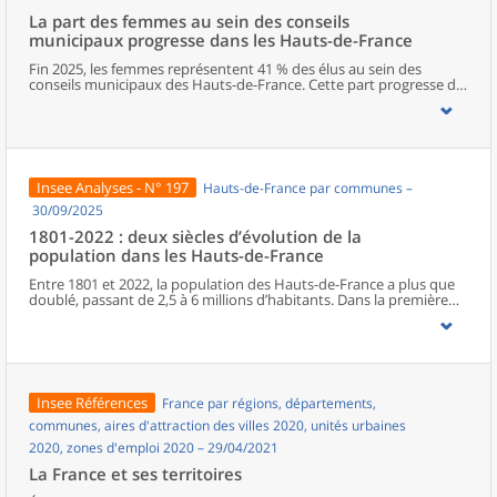
La part des femmes au sein des conseils
municipaux progresse dans les Hauts-de-France
Fin 2025, les femmes représentent 41 % des élus au sein des
conseils municipaux des Hauts-de-France. Cette part progresse de
deux points entre les deux dernières élections municipales, mais
elle reste l’une des plus faibles de métropole. Dans la région, le
Nord est le département qui s’approche le plus de la parité. La
représentation féminine diminue cependant à mesure que les
responsabilités augmentent, avec seulement un poste de maire
sur cinq occupé par une femme. Les élues municipales de la région
Insee Analyses - N° 197
Hauts-de-France par communes –
sont plus jeunes que leurs homologues masculins. En parallèle de
leurs fonctions politiques, elles occupent davantage que ces
30/09/2025
derniers des postes d’employée ou des professions intermédiaires,
1801-2022 : deux siècles d’évolution de la
et moins souvent des emplois de cadre ou des professions
population dans les Hauts-de-France
intellectuelles supérieures.
Entre 1801 et 2022, la population des Hauts-de-France a plus que
doublé, passant de 2,5 à 6 millions d’habitants. Dans la première
moitié du XIXe siècle, l’essor régional est surtout porté par le Nord.
À partir de la seconde moitié du XIXe siècle, la Révolution
industrielle, en provoquant une première immigration et en
accélérant l’exode rural, bouleverse le peuplement de la région.
Celui-ci connaît une croissance inédite, alors même que le reste du
pays entre dans une phase de ralentissement démographique. En
Insee Références
France par régions, départements,
première ligne lors des deux conflits mondiaux, les Hauts-de-
France retrouvent leur poids démographique d’avant la Première
communes, aires d'attraction des villes 2020, unités urbaines
Guerre dès les années 1950, à la faveur du baby-boom et de la
2020, zones d'emploi 2020 – 29/04/2021
reconstruction. Depuis les années 1970, la population subit un
ralentissement, du fait d’une baisse progressive de l’excédent
La France et ses territoires
naturel.