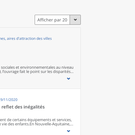
Afficher par 20
, aires d'attraction des villes
sociales et environnementales au niveau
 l’ouvrage fait le point sur les disparités
s territoires ainsi que sur les conditions
19/11/2020
reflet des inégalités
ment de certains équipements et services,
e vie des enfants.En Nouvelle-Aquitaine,
, souvent éloignés des équipements et
avorables dans leur environnement