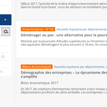
Début 2017, l’activité de la chaîne d’approvisionnement aéro
dans le Grand Sud-Ouest : tous les secteurs se mobilisent p
grands constructeurs. Les usines et les sociétés de services 
leurs limites de capacité de production. Pour adapter leur offr
d’innover et d’investir, mais aussi de recruter et de former s
ou à l’emploi intérimaire.
Insee Analyses - N° 56
Nouvelle-Aquitaine par département
Déménager ou pas : une alternative pour la pours
Motivés par la poursuite d’études supérieures ou l’insertion da
néo-aquitains déménagent le plus souvent à 18 ans. Ils conve
grands sites universitaires de la région : Bordeaux, Limoges e
opte pour le déménagement, et davantage parmi les plus éloi
Cependant, le capital éducatif économique et culturel de l’env
(7)
mobilités. Ainsi, les bacheliers issus de catégories défavoris
proportionnellement moins nombreux à déménager, compte t
risque d’assumer des trajets quotidiens plus longs. Ils sont 
Bilans économiques
Nouvelle-Aquitaine par départements,
les plus proches du domicile de leurs parents, souvent des s
production.
(1)
Démographie des entreprises – Le dynamisme des 
s’amplifie
Bilan économique 2017
En 2017, les créations d’entreprises remontent à leur niveau 
départements profitent de cette embellie. Les entreprises « c
progression énergique, mais également les micro-entreprises
observée depuis 2015. Les bonnes performances concernent t
défaillances est le plus faible depuis dix ans.