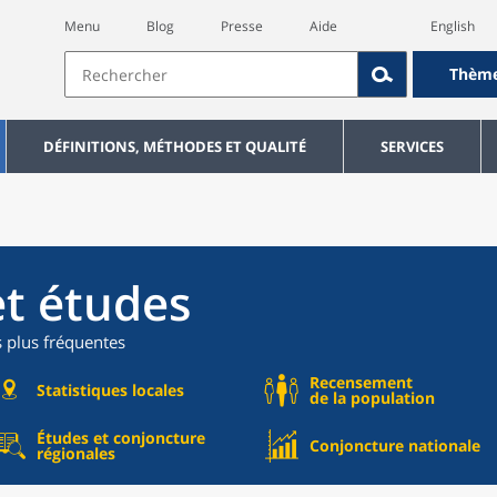
Menu
Blog
Presse
Aide
English
Thèm
DÉFINITIONS, MÉTHODES ET QUALITÉ
SERVICES
et études
s plus fréquentes
Recensement
Statistiques locales
de la population
Études et conjoncture
Conjoncture nationale
régionales