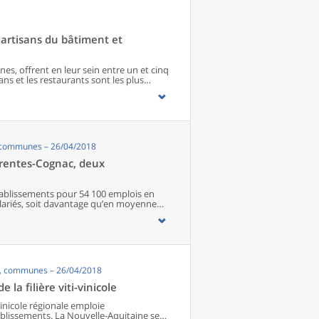
artisans du bâtiment et
s, offrent en leur sein entre un et cinq
ns et les restaurants sont les plus
 matériel agricole. Les commerces
paraissent de façon significative que dans
imité. Quant aux services médicaux, ils
quipements encore plus large. Aux
s’ajoutent 1 888 communes qui n’en
, communes – 26/04/2018
harentes-Cognac, deux
 établissements pour 54 100 emplois en
salariés, soit davantage qu’en moyenne
ds négociants, en passant par la
dans l’agriculture, le commerce et
r plan dans la filière. Parmi eux,
emploi salarié de la filière régionale.
’export, chaque bassin dispose d’une
s, communes – 26/04/2018
ne, les exploitations agricoles intègrent
bassin Charentes-Cognac, les activités sont
la filière viti-vinicole
strie des boissons. Dans la filière
ue dans le reste de l’économie régionale,
-vinicole régionale emploie
res moins élevés qu’en moyenne. Enfin, les
ablissements. La Nouvelle-Aquitaine se