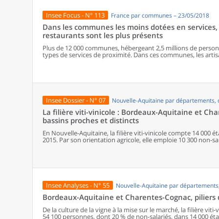
Insee Focus - N° 113
France par communes – 23/05/2018
Dans les communes les moins dotées en services, 
restaurants sont les plus présents
Plus de 12 000 communes, hébergeant 2,5 millions de personne
types de services de proximité. Dans ces communes, les artisa
présents, suivis des services de réparation automobile et de
alimentaires, comme les boulangeries ou les supérettes, n’ap
les communes offrant au moins dix types de services de prox
sont situés dans des communes bénéficiant d’un nombre d’é
communes qui possèdent au moins un service de proximité, 
possèdent aucun. Elles abritent 162 000 habitants.
Insee Dossier - N° 07
Nouvelle-Aquitaine par départements
La filière viti-vinicole : Bordeaux-Aquitaine et C
bassins proches et distincts
En Nouvelle-Aquitaine, la filière viti-vinicole compte 14 000
2015. Par son orientation agricole, elle emploie 10 300 non-
dans l’économie régionale. De la culture de la vigne aux gran
transformation du vin, la filière occupe une place essentielle 
l’industrie des boissons de la région. 4 bassins viticoles, sur les 10 nationaux, maillent son territoire : la
Nouvelle-Aquitaine s’impose ainsi comme une région de premie
Bordeaux-Aquitaine et Charentes-Cognac concentrent 95 % de l’
Produisant sous signe de qualité et fortement orienté vers l
Insee Analyses - N° 55
Nouvelle-Aquitaine par département
organisation différenciée. Si, dans le bassin Bordeaux-Aquitai
les activités de vinification et de commercialisation, dans le 
Bordeaux-Aquitaine et Charentes-Cognac, piliers de 
plus segmentées, avec une place importante consacrée à l’indu
vinicole, la part des ouvriers est deux fois plus importante q
De la culture de la vigne à la mise sur le marché, la filière viti
notamment celle des ouvriers agricoles, entraînant des salai
54 100 personnes, dont 20 % de non-salariés, dans 14 000 ét