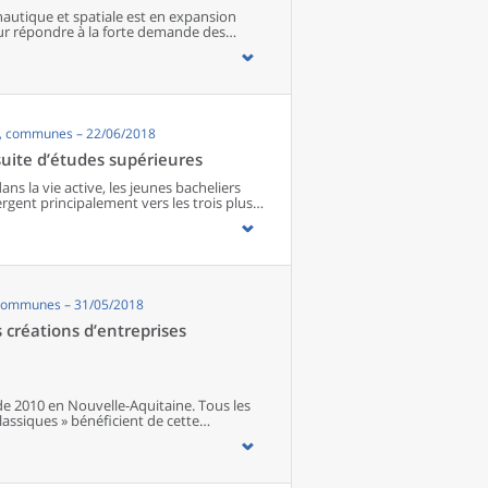
nautique et spatiale est en expansion
our répondre à la forte demande des
tournent à plein régime et sont proches de
e, les chefs d’entreprise projettent
ans recourir davantage à la sous-traitance
s, communes – 22/06/2018
uite d’études supérieures
ns la vie active, les jeunes bacheliers
rgent principalement vers les trois plus
t Poitiers. Plus d’un étudiant sur deux
gnés des principaux lieux de formation.
ironnement familial influe aussi sur les
ées au regard de ces éléments, sont
enu des coûts pour se loger, avec le
également conduits à choisir les formations
 communes – 31/05/2018
ections de technicien supérieur en
créations d’entreprises
de 2010 en Nouvelle-Aquitaine. Tous les
lassiques » bénéficient de cette
 qui rompent avec la désaffection
ous les secteurs d’activité. Le nombre de