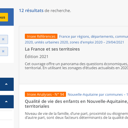
12
résultats
de recherche
.
ous
Insee Références
France par régions, départements, communes
2020, unités urbaines 2020, zones d'emploi 2020 – 29/04/2021
La France et ses territoires
Édition 2021
Cet ouvrage offre un panorama des questions économiques, 
territorial. En utilisant les zonages d’études actualisés en 2020,
géographiques en France, sur les forces et faiblesses des diver
de vie de la population.
Insee Analyses - N° 94
Nouvelle-Aquitaine par communes – 
Qualité de vie des enfants en Nouvelle-Aquitaine, 
territoriales
Niveau de vie de la famille, d’une part, proximité ou éloigne
d’autre part, sont deux facteurs déterminants de la qualité d
six enfants sur dix habitent dans des territoires peu denses
services du quotidien. Indépendamment d’autres facteurs f