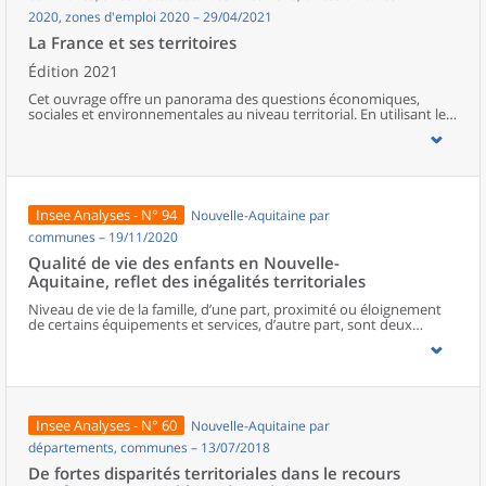
2020, zones d'emploi 2020 – 29/04/2021
La France et ses territoires
Édition 2021
Cet ouvrage offre un panorama des questions économiques,
sociales et environnementales au niveau territorial. En utilisant les
zonages d’études actualisés en 2020, l’ouvrage fait le point sur les
disparités géographiques en France, sur les forces et faiblesses des
divers territoires ainsi que sur les conditions de vie de la
population.
Insee Analyses - N° 94
Nouvelle-Aquitaine par
communes – 19/11/2020
Qualité de vie des enfants en Nouvelle-
Aquitaine, reflet des inégalités territoriales
Niveau de vie de la famille, d’une part, proximité ou éloignement
de certains équipements et services, d’autre part, sont deux
facteurs déterminants de la qualité de vie des enfants.En Nouvelle-
Aquitaine, six enfants sur dix habitent dans des territoires peu
denses, souvent éloignés des équipements et services du
quotidien. Indépendamment d’autres facteurs favorables dans
leur environnement (qualité de l’air, paysages, maisons spacieuses,
etc.), une partie de ces enfants cumule cet éloignement avec
Insee Analyses - N° 60
Nouvelle-Aquitaine par
l’appartenance à des familles aux niveaux de vie peu élevés.Les
autres enfants néo-aquitains résident en milieux plus denses donc
départements, communes – 13/07/2018
davantage équipés. La moitié est en difficulté sociale ou
De fortes disparités territoriales dans le recours
confrontée à de fortes inégalités dans les métropoles, l’autre