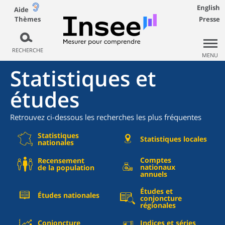
English
Aide
Thèmes
Presse
RECHERCHE
MENU
Statistiques et
études
Retrouvez ci-dessous les recherches les plus fréquentes
Statistiques
Statistiques locales
nationales
Comptes
Recensement
nationaux
de la population
annuels
Études et
Études nationales
conjoncture
régionales
Conjoncture
Indices et séries