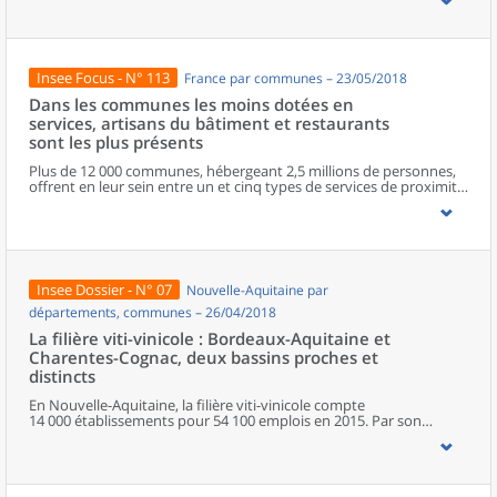
progression énergique, mais également les micro-entreprises qui
rompent avec la désaffection observée depuis 2015. Les bonnes
performances concernent tous les secteurs d’activité. Le nombre
de défaillances est le plus faible depuis dix ans.
Insee Focus - N° 113
France par communes – 23/05/2018
Dans les communes les moins dotées en
services, artisans du bâtiment et restaurants
sont les plus présents
Plus de 12 000 communes, hébergeant 2,5 millions de personnes,
offrent en leur sein entre un et cinq types de services de proximité.
Dans ces communes, les artisans et les restaurants sont les plus
présents, suivis des services de réparation automobile et de
matériel agricole. Les commerces alimentaires, comme les
boulangeries ou les supérettes, n’apparaissent de façon
significative que dans les communes offrant au moins dix types de
services de proximité. Quant aux services médicaux, ils sont situés
Insee Dossier - N° 07
Nouvelle-Aquitaine par
dans des communes bénéficiant d’un nombre d’équipements
encore plus large. Aux communes qui possèdent au moins un
départements, communes – 26/04/2018
service de proximité, s’ajoutent 1 888 communes qui n’en
La filière viti-vinicole : Bordeaux-Aquitaine et
possèdent aucun. Elles abritent 162 000 habitants.
Charentes-Cognac, deux bassins proches et
distincts
En Nouvelle-Aquitaine, la filière viti-vinicole compte
14 000 établissements pour 54 100 emplois en 2015. Par son
orientation agricole, elle emploie 10 300 non-salariés, soit
davantage qu’en moyenne dans l’économie régionale. De la culture
de la vigne aux grands négociants, en passant par la
transformation du vin, la filière occupe une place essentielle dans