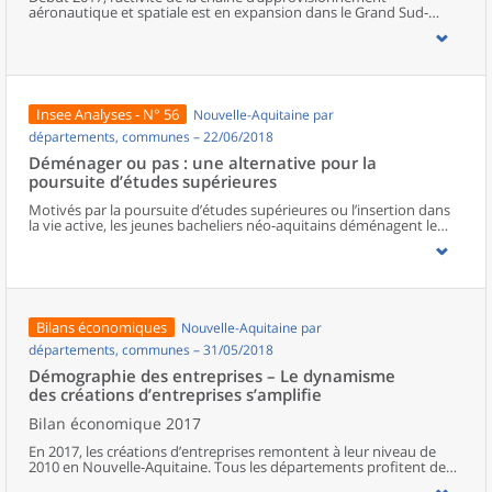
aéronautique et spatiale est en expansion dans le Grand Sud-
Ouest : tous les secteurs se mobilisent pour répondre à la forte
demande des grands constructeurs. Les usines et les sociétés de
services tournent à plein régime et sont proches de leurs limites de
capacité de production. Pour adapter leur offre, les chefs
d’entreprise projettent d’innover et d’investir, mais aussi de
recruter et de former sans recourir davantage à la sous-traitance
Insee Analyses - N° 56
Nouvelle-Aquitaine par
ou à l’emploi intérimaire.
départements, communes – 22/06/2018
Déménager ou pas : une alternative pour la
poursuite d’études supérieures
Motivés par la poursuite d’études supérieures ou l’insertion dans
la vie active, les jeunes bacheliers néo-aquitains déménagent le
plus souvent à 18 ans. Ils convergent principalement vers les trois
plus grands sites universitaires de la région : Bordeaux, Limoges et
Poitiers. Plus d’un étudiant sur deux opte pour le déménagement,
et davantage parmi les plus éloignés des principaux lieux de
formation. Cependant, le capital éducatif économique et culturel
de l’environnement familial influe aussi sur les mobilités. Ainsi, les
Bilans économiques
Nouvelle-Aquitaine par
bacheliers issus de catégories défavorisées au regard de ces
éléments, sont proportionnellement moins nombreux à
départements, communes – 31/05/2018
déménager, compte tenu des coûts pour se loger, avec le risque
Démographie des entreprises – Le dynamisme
d’assumer des trajets quotidiens plus longs. Ils sont également
des créations d’entreprises s’amplifie
conduits à choisir les formations les plus proches du domicile de
leurs parents, souvent des sections de technicien supérieur en
Bilan économique 2017
production.
En 2017, les créations d’entreprises remontent à leur niveau de
2010 en Nouvelle-Aquitaine. Tous les départements profitent de
cette embellie. Les entreprises « classiques » bénéficient de cette