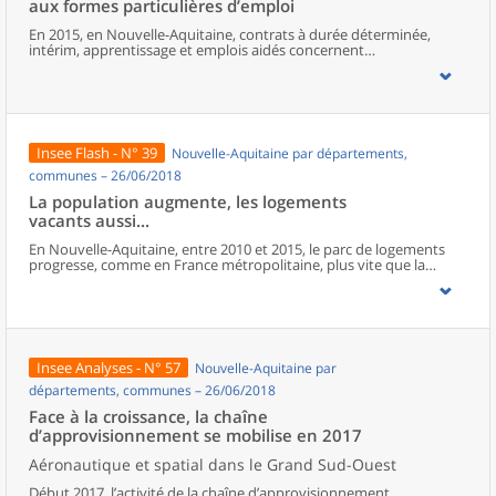
aux formes particulières d’emploi
moitié vit dans des périphéries accueillant des familles aisées.
En 2015, en Nouvelle-Aquitaine, contrats à durée déterminée,
intérim, apprentissage et emplois aidés concernent
300 000 salariés et représentent 15 % du volume total d’heures
travaillées. Cette part augmente depuis 2010. Le recours à ces
formes particulières d’emploi est différent selon les territoires, en
fonction des activités présentes : les zones à caractère industriel
recourent davantage à l’intérim et les CDD sont plus présents dans
les espaces où les activités touristiques et saisonnières sont les
Insee Flash - N° 39
Nouvelle-Aquitaine par départements,
plus développées. Pour leur part, emplois aidés et apprentissage
répondent à des logiques de politiques publiques. Comparées aux
communes – 26/06/2018
emplois stables, les conditions d’emploi des salariés sous ces
La population augmente, les logements
formes de contrat sont généralement associées à davantage de
vacants aussi...
mobilité, de temps partiel, de multiactivité et à une moindre
rémunération. Les plus jeunes, les moins diplômés et les employés
En Nouvelle-Aquitaine, entre 2010 et 2015, le parc de logements
ou les ouvriers sont les salariés les plus exposés à ces formes
progresse, comme en France métropolitaine, plus vite que la
d’emploi.
population. L’attractivité de la région porte la croissance, autant
celle des résidences principales que des secondaires, mais ce sont
surtout les logements vacants qui augmentent le plus vite.
Insee Analyses - N° 57
Nouvelle-Aquitaine par
départements, communes – 26/06/2018
Face à la croissance, la chaîne
d’approvisionnement se mobilise en 2017
Aéronautique et spatial dans le Grand Sud-Ouest
Début 2017, l’activité de la chaîne d’approvisionnement