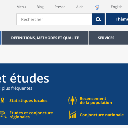
Menu
Blog
Presse
Aide
English
Thèm
DÉFINITIONS, MÉTHODES ET QUALITÉ
SERVICES
et études
s plus fréquentes
Recensement
Statistiques locales
de la population
Études et conjoncture
Conjoncture nationale
régionales