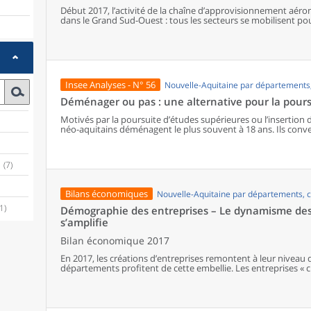
Début 2017, l’activité de la chaîne d’approvisionnement aéro
dans le Grand Sud-Ouest : tous les secteurs se mobilisent p
grands constructeurs. Les usines et les sociétés de services 
leurs limites de capacité de production. Pour adapter leur offr
d’innover et d’investir, mais aussi de recruter et de former s
ou à l’emploi intérimaire.
Insee Analyses - N° 56
Nouvelle-Aquitaine par département
Déménager ou pas : une alternative pour la pours
Motivés par la poursuite d’études supérieures ou l’insertion da
néo-aquitains déménagent le plus souvent à 18 ans. Ils conve
grands sites universitaires de la région : Bordeaux, Limoges e
opte pour le déménagement, et davantage parmi les plus éloi
Cependant, le capital éducatif économique et culturel de l’env
(7)
mobilités. Ainsi, les bacheliers issus de catégories défavoris
proportionnellement moins nombreux à déménager, compte t
risque d’assumer des trajets quotidiens plus longs. Ils sont 
Bilans économiques
Nouvelle-Aquitaine par départements,
les plus proches du domicile de leurs parents, souvent des s
production.
(1)
Démographie des entreprises – Le dynamisme des 
s’amplifie
Bilan économique 2017
En 2017, les créations d’entreprises remontent à leur niveau 
départements profitent de cette embellie. Les entreprises « c
progression énergique, mais également les micro-entreprises
observée depuis 2015. Les bonnes performances concernent t
défaillances est le plus faible depuis dix ans.