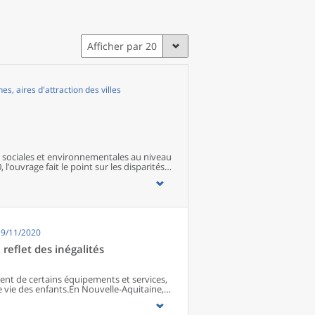
Afficher par 20
, aires d'attraction des villes
sociales et environnementales au niveau
 l’ouvrage fait le point sur les disparités
s territoires ainsi que sur les conditions
19/11/2020
reflet des inégalités
ment de certains équipements et services,
e vie des enfants.En Nouvelle-Aquitaine,
, souvent éloignés des équipements et
avorables dans leur environnement