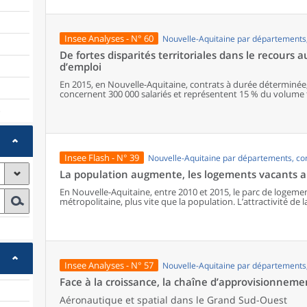
(qualité de l’air, paysages, maisons spacieuses, etc.), une pa
avec l’appartenance à des familles aux niveaux de vie peu él
résident en milieux plus denses donc davantage équipés. La mo
confrontée à de fortes inégalités dans les métropoles, l’autre
Insee Analyses - N° 60
Nouvelle-Aquitaine par département
des familles aisées.
De fortes disparités territoriales dans le recours 
d’emploi
En 2015, en Nouvelle-Aquitaine, contrats à durée déterminée,
concernent 300 000 salariés et représentent 15 % du volume to
augmente depuis 2010. Le recours à ces formes particulières d’
)
en fonction des activités présentes : les zones à caractère ind
les CDD sont plus présents dans les espaces où les activités t
développées. Pour leur part, emplois aidés et apprentissage 
publiques. Comparées aux emplois stables, les conditions d’e
contrat sont généralement associées à davantage de mobilité, 
Insee Flash - N° 39
Nouvelle-Aquitaine par départements, c
une moindre rémunération. Les plus jeunes, les moins diplôm
les salariés les plus exposés à ces formes d’emploi.
La population augmente, les logements vacants au
En Nouvelle-Aquitaine, entre 2010 et 2015, le parc de logem
métropolitaine, plus vite que la population. L’attractivité de l
des résidences principales que des secondaires, mais ce sont
augmentent le plus vite.
Insee Analyses - N° 57
Nouvelle-Aquitaine par département
Face à la croissance, la chaîne d’approvisionneme
Aéronautique et spatial dans le Grand Sud-Ouest