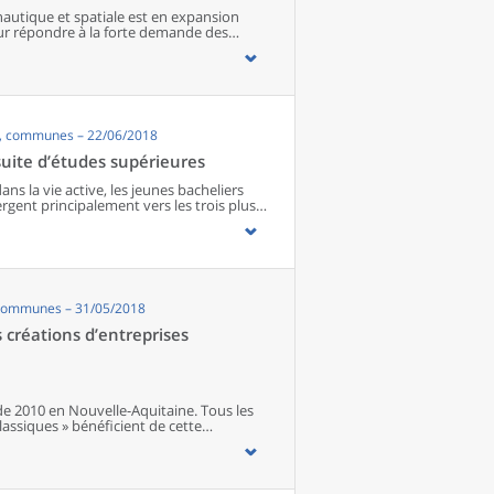
nautique et spatiale est en expansion
our répondre à la forte demande des
tournent à plein régime et sont proches de
e, les chefs d’entreprise projettent
ans recourir davantage à la sous-traitance
s, communes – 22/06/2018
uite d’études supérieures
ns la vie active, les jeunes bacheliers
rgent principalement vers les trois plus
t Poitiers. Plus d’un étudiant sur deux
gnés des principaux lieux de formation.
ironnement familial influe aussi sur les
ées au regard de ces éléments, sont
enu des coûts pour se loger, avec le
également conduits à choisir les formations
 communes – 31/05/2018
ections de technicien supérieur en
créations d’entreprises
de 2010 en Nouvelle-Aquitaine. Tous les
lassiques » bénéficient de cette
 qui rompent avec la désaffection
ous les secteurs d’activité. Le nombre de