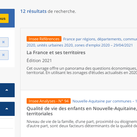
12
résultats
de recherche
.
ous
Insee Références
France par régions, départements, communes
2020, unités urbaines 2020, zones d'emploi 2020 – 29/04/2021
La France et ses territoires
Édition 2021
Cet ouvrage offre un panorama des questions économiques, 
territorial. En utilisant les zonages d’études actualisés en 2020,
géographiques en France, sur les forces et faiblesses des diver
de vie de la population.
Insee Analyses - N° 94
Nouvelle-Aquitaine par communes – 
Qualité de vie des enfants en Nouvelle-Aquitaine, 
territoriales
Niveau de vie de la famille, d’une part, proximité ou éloigne
d’autre part, sont deux facteurs déterminants de la qualité d
six enfants sur dix habitent dans des territoires peu denses
services du quotidien. Indépendamment d’autres facteurs f