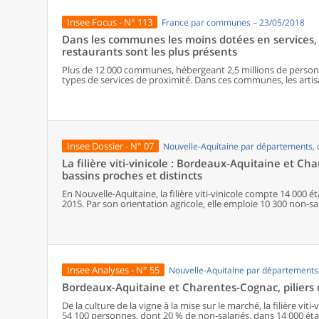
Insee Focus - N° 113
France par communes – 23/05/2018
Dans les communes les moins dotées en services, 
restaurants sont les plus présents
Plus de 12 000 communes, hébergeant 2,5 millions de personne
types de services de proximité. Dans ces communes, les artisa
présents, suivis des services de réparation automobile et de
alimentaires, comme les boulangeries ou les supérettes, n’ap
les communes offrant au moins dix types de services de prox
sont situés dans des communes bénéficiant d’un nombre d’é
communes qui possèdent au moins un service de proximité, 
possèdent aucun. Elles abritent 162 000 habitants.
Insee Dossier - N° 07
Nouvelle-Aquitaine par départements
La filière viti-vinicole : Bordeaux-Aquitaine et C
bassins proches et distincts
En Nouvelle-Aquitaine, la filière viti-vinicole compte 14 000
2015. Par son orientation agricole, elle emploie 10 300 non-
dans l’économie régionale. De la culture de la vigne aux gran
transformation du vin, la filière occupe une place essentielle 
l’industrie des boissons de la région. 4 bassins viticoles, sur les 10 nationaux, maillent son territoire : la
Nouvelle-Aquitaine s’impose ainsi comme une région de premie
Bordeaux-Aquitaine et Charentes-Cognac concentrent 95 % de l’
Produisant sous signe de qualité et fortement orienté vers l
Insee Analyses - N° 55
Nouvelle-Aquitaine par département
organisation différenciée. Si, dans le bassin Bordeaux-Aquitai
les activités de vinification et de commercialisation, dans le 
Bordeaux-Aquitaine et Charentes-Cognac, piliers de 
plus segmentées, avec une place importante consacrée à l’indu
vinicole, la part des ouvriers est deux fois plus importante q
De la culture de la vigne à la mise sur le marché, la filière viti
notamment celle des ouvriers agricoles, entraînant des salai
54 100 personnes, dont 20 % de non-salariés, dans 14 000 ét