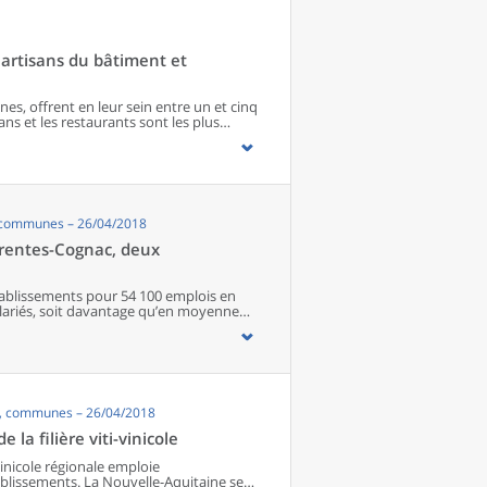
artisans du bâtiment et
s, offrent en leur sein entre un et cinq
ns et les restaurants sont les plus
 matériel agricole. Les commerces
paraissent de façon significative que dans
imité. Quant aux services médicaux, ils
quipements encore plus large. Aux
s’ajoutent 1 888 communes qui n’en
, communes – 26/04/2018
harentes-Cognac, deux
 établissements pour 54 100 emplois en
salariés, soit davantage qu’en moyenne
ds négociants, en passant par la
dans l’agriculture, le commerce et
r plan dans la filière. Parmi eux,
emploi salarié de la filière régionale.
’export, chaque bassin dispose d’une
s, communes – 26/04/2018
ne, les exploitations agricoles intègrent
bassin Charentes-Cognac, les activités sont
la filière viti-vinicole
strie des boissons. Dans la filière
ue dans le reste de l’économie régionale,
-vinicole régionale emploie
res moins élevés qu’en moyenne. Enfin, les
ablissements. La Nouvelle-Aquitaine se