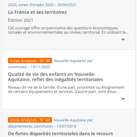
2020, zones d'emploi 2020 – 29/04/2021
La France et ses territoires
Édition 2021
Cet ouvrage offre un panorama des questions économiques,
sociales et environnementales au niveau territorial. En utilisant les
zonages d’études actualisés en 2020, l’ouvrage fait le point sur les
disparités géographiques en France, sur les forces et faiblesses des
divers territoires ainsi que sur les conditions de vie de la
population.
Insee Analyses - N° 94
Nouvelle-Aquitaine par
communes – 19/11/2020
Qualité de vie des enfants en Nouvelle-
Aquitaine, reflet des inégalités territoriales
Niveau de vie de la famille, d’une part, proximité ou éloignement
de certains équipements et services, d’autre part, sont deux
facteurs déterminants de la qualité de vie des enfants.En Nouvelle-
Aquitaine, six enfants sur dix habitent dans des territoires peu
denses, souvent éloignés des équipements et services du
quotidien. Indépendamment d’autres facteurs favorables dans
leur environnement (qualité de l’air, paysages, maisons spacieuses,
etc.), une partie de ces enfants cumule cet éloignement avec
Insee Analyses - N° 60
Nouvelle-Aquitaine par
l’appartenance à des familles aux niveaux de vie peu élevés.Les
autres enfants néo-aquitains résident en milieux plus denses donc
départements, communes – 13/07/2018
davantage équipés. La moitié est en difficulté sociale ou
De fortes disparités territoriales dans le recours
confrontée à de fortes inégalités dans les métropoles, l’autre