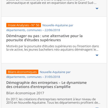
aéronautique et spatiale est en expansion dans le Grand Sud-
Ouest : tous les secteurs se mobilisent pour répondre à la forte
demande des grands constructeurs. Les usines et les sociétés de
services tournent à plein régime et sont proches de leurs limites de
capacité de production. Pour adapter leur offre, les chefs
d’entreprise projettent d’innover et d’investir, mais aussi de
recruter et de former sans recourir davantage à la sous-traitance
Insee Analyses - N° 56
Nouvelle-Aquitaine par
ou à l’emploi intérimaire.
départements, communes – 22/06/2018
Déménager ou pas : une alternative pour la
poursuite d’études supérieures
Motivés par la poursuite d’études supérieures ou l’insertion dans
la vie active, les jeunes bacheliers néo-aquitains déménagent le
plus souvent à 18 ans. Ils convergent principalement vers les trois
plus grands sites universitaires de la région : Bordeaux, Limoges et
Poitiers. Plus d’un étudiant sur deux opte pour le déménagement,
et davantage parmi les plus éloignés des principaux lieux de
formation. Cependant, le capital éducatif économique et culturel
de l’environnement familial influe aussi sur les mobilités. Ainsi, les
Bilans économiques
Nouvelle-Aquitaine par
bacheliers issus de catégories défavorisées au regard de ces
éléments, sont proportionnellement moins nombreux à
départements, communes – 31/05/2018
déménager, compte tenu des coûts pour se loger, avec le risque
Démographie des entreprises – Le dynamisme
d’assumer des trajets quotidiens plus longs. Ils sont également
des créations d’entreprises s’amplifie
conduits à choisir les formations les plus proches du domicile de
leurs parents, souvent des sections de technicien supérieur en
Bilan économique 2017
production.
En 2017, les créations d’entreprises remontent à leur niveau de
2010 en Nouvelle-Aquitaine. Tous les départements profitent de
cette embellie. Les entreprises « classiques » bénéficient de cette