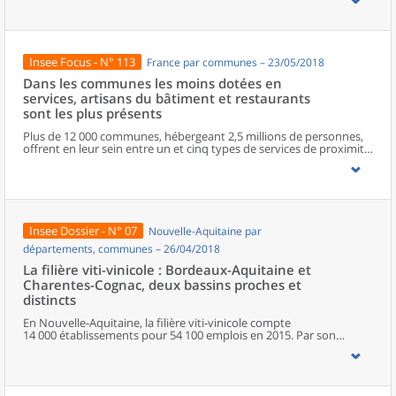
progression énergique, mais également les micro-entreprises qui
rompent avec la désaffection observée depuis 2015. Les bonnes
performances concernent tous les secteurs d’activité. Le nombre
de défaillances est le plus faible depuis dix ans.
Insee Focus - N° 113
France par communes – 23/05/2018
Dans les communes les moins dotées en
services, artisans du bâtiment et restaurants
sont les plus présents
Plus de 12 000 communes, hébergeant 2,5 millions de personnes,
offrent en leur sein entre un et cinq types de services de proximité.
Dans ces communes, les artisans et les restaurants sont les plus
présents, suivis des services de réparation automobile et de
matériel agricole. Les commerces alimentaires, comme les
boulangeries ou les supérettes, n’apparaissent de façon
significative que dans les communes offrant au moins dix types de
services de proximité. Quant aux services médicaux, ils sont situés
Insee Dossier - N° 07
Nouvelle-Aquitaine par
dans des communes bénéficiant d’un nombre d’équipements
encore plus large. Aux communes qui possèdent au moins un
départements, communes – 26/04/2018
service de proximité, s’ajoutent 1 888 communes qui n’en
La filière viti-vinicole : Bordeaux-Aquitaine et
possèdent aucun. Elles abritent 162 000 habitants.
Charentes-Cognac, deux bassins proches et
distincts
En Nouvelle-Aquitaine, la filière viti-vinicole compte
14 000 établissements pour 54 100 emplois en 2015. Par son
orientation agricole, elle emploie 10 300 non-salariés, soit
davantage qu’en moyenne dans l’économie régionale. De la culture
de la vigne aux grands négociants, en passant par la
transformation du vin, la filière occupe une place essentielle dans