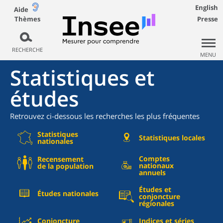
English
Aide
Thèmes
Presse
RECHERCHE
MENU
Statistiques et
études
Retrouvez ci-dessous les recherches les plus fréquentes
Statistiques
Statistiques locales
nationales
Comptes
Recensement
nationaux
de la population
annuels
Études et
Études nationales
conjoncture
régionales
Conjoncture
Indices et séries