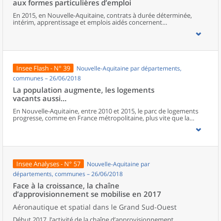
aux formes particulières d’emploi
moitié vit dans des périphéries accueillant des familles aisées.
En 2015, en Nouvelle-Aquitaine, contrats à durée déterminée,
intérim, apprentissage et emplois aidés concernent
300 000 salariés et représentent 15 % du volume total d’heures
travaillées. Cette part augmente depuis 2010. Le recours à ces
formes particulières d’emploi est différent selon les territoires, en
fonction des activités présentes : les zones à caractère industriel
recourent davantage à l’intérim et les CDD sont plus présents dans
les espaces où les activités touristiques et saisonnières sont les
Insee Flash - N° 39
Nouvelle-Aquitaine par départements,
plus développées. Pour leur part, emplois aidés et apprentissage
répondent à des logiques de politiques publiques. Comparées aux
communes – 26/06/2018
emplois stables, les conditions d’emploi des salariés sous ces
La population augmente, les logements
formes de contrat sont généralement associées à davantage de
vacants aussi...
mobilité, de temps partiel, de multiactivité et à une moindre
rémunération. Les plus jeunes, les moins diplômés et les employés
En Nouvelle-Aquitaine, entre 2010 et 2015, le parc de logements
ou les ouvriers sont les salariés les plus exposés à ces formes
progresse, comme en France métropolitaine, plus vite que la
d’emploi.
population. L’attractivité de la région porte la croissance, autant
celle des résidences principales que des secondaires, mais ce sont
surtout les logements vacants qui augmentent le plus vite.
Insee Analyses - N° 57
Nouvelle-Aquitaine par
départements, communes – 26/06/2018
Face à la croissance, la chaîne
d’approvisionnement se mobilise en 2017
Aéronautique et spatial dans le Grand Sud-Ouest
Début 2017, l’activité de la chaîne d’approvisionnement