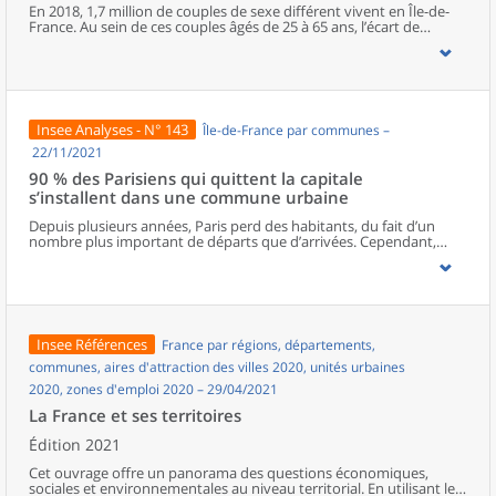
cumulent différentes difficultés. En outre, la crise sanitaire a
En 2018, 1,7 million de couples de sexe différent vivent en Île-de-
détérioré la situation financière et la qualité de vie d’une partie
France. Au sein de ces couples âgés de 25 à 65 ans, l’écart de
d’entre elles.
revenus d’activité atteint 32 % en défaveur des femmes. Ces écarts
de revenus sont plus prononcés parmi les couples mariés ou avec
des enfants. À l’inverse, les inégalités de revenus sont moins
importantes pour les couples plus jeunes. Enfin, les couples dont
les revenus sont élevés se caractérisent généralement par
d’importants écarts en défaveur des femmes ; ces couples vivent
Insee Analyses - N° 143
Île-de-France par communes –
surtout dans le centre de Paris et à l’ouest de la capitale.
22/11/2021
90 % des Parisiens qui quittent la capitale
s’installent dans une commune urbaine
Depuis plusieurs années, Paris perd des habitants, du fait d’un
nombre plus important de départs que d’arrivées. Cependant,
beaucoup de Parisiens qui quittent la capitale, notamment les
ménages de moins de 60 ans, restent en Île-de-France ou
s’installent en milieu urbain en province. Les ménages de 60 ans ou
plus, souvent des retraités, s’installent, pour près d’un tiers d’entre
eux, en milieu rural.Quel que soit le lieu de destination
résidentielle, urbain ou rural, le déménagement s’accompagne le
Insee Références
France par régions, départements,
plus souvent d’un agrandissement du logement. Plus de la moitié
des actifs quittant Paris ne changent pas de lieu de travail. La
communes, aires d'attraction des villes 2020, unités urbaines
pratique du télétravail, accentuée par la crise sanitaire, pourrait
2020, zones d'emploi 2020 – 29/04/2021
entraîner une hausse des mobilités résidentielles.
La France et ses territoires
Édition 2021
Cet ouvrage offre un panorama des questions économiques,
sociales et environnementales au niveau territorial. En utilisant les