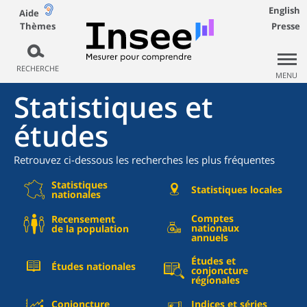
English
Aide
Thèmes
Presse
RECHERCHE
MENU
Statistiques et
études
Retrouvez ci-dessous les recherches les plus fréquentes
Statistiques
Statistiques locales
nationales
Comptes
Recensement
nationaux
de la population
annuels
Études et
Études nationales
conjoncture
régionales
Conjoncture
Indices et séries