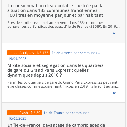
La consommation d’eau potable illustrée par la
situation dans 133 communes franciliennes :
100 litres en moyenne par jour et par habitant
Près de 4 millions d’habitants vivent dans 133 communes
adhérentes au Syndicat des eaux d’Île-de-France (SEDIF). En 2019,
ils consomment près de 100 litres d’eau potable par jour et par
habitant. Ce volume d’eau correspond à une facture annuelle
moyenne de 157 euros (eau potable, assainissement et taxes) par
habitant. Cette consommation est hétérogène au sein du territoire
desservi par le SEDIF. Dans les quartiers où les habitants sont
relativement aisés, la consommation d’eau est plus élevée
Insee Analyses - N° 173
Île-de-France par communes –
(120 litres par jour et par habitant), elle est en revanche inférieure
dans ceux où les habitants sont plus modestes (88 litres).
19/09/2023
Mixité sociale et ségrégation dans les quartiers
de gare du Grand Paris Express : quelles
dynamiques depuis 2010 ?
Parmi les 68 quartiers de gare du Grand Paris Express, 22 peuvent
être classés comme socialement mixtes en 2019. Ils le sont autant,
voire davantage, que les communes dans lesquelles ils se situent.
À l’opposé, 11 quartiers de gare peuvent être qualifiés de
ségrégués. Ces derniers concentrent des ménages ayant des
niveaux similaires de revenus, pour la plupart modestes, à
l’exception d’un seul quartier ségrégué qui accueille
majoritairement des ménages aux revenus élevés. Enfin, 25
Insee Flash - N° 80
Île-de-France par communes –
quartiers sont dans une situation intermédiaire, ni parmi les plus
ségrégués, ni parmi les plus mixtes. Par ailleurs, 10 quartiers, très
16/05/2023
peu peuplés, n’ont pas été analysés. Entre 2010 et 2019, les
En Île-de-France, davantage de cambriolages de
évolutions de la mixité dans les quartiers de gare sont diverses. La