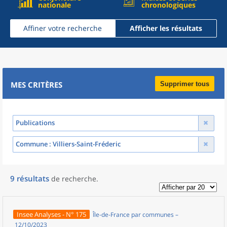
nationale
chronologiques
Affiner votre recherche
Afficher les résultats
MES CRITÈRES
Supprimer tous
Publications
Commune
: Villiers-Saint-Fréderic
9
résultats
de recherche
.
Insee Analyses - N° 175
Île-de-France par communes –
12/10/2023