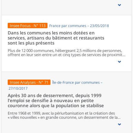
zonages d’études actualisés en 2020, l’ouvrage fait le point sur les
disparités géographiques en France, sur les forces et faiblesses des
divers territoires ainsi que sur les conditions de vie de la
population.
Insee Focus - N° 113
France par communes – 23/05/2018
Dans les communes les moins dotées en
services, artisans du bâtiment et restaurants
sont les plus présents
Plus de 12 000 communes, hébergeant 2,5 millions de personnes,
offrent en leur sein entre un et cinq types de services de proximité.
Dans ces communes, les artisans et les restaurants sont les plus
présents, suivis des services de réparation automobile et de
matériel agricole. Les commerces alimentaires, comme les
boulangeries ou les supérettes, n’apparaissent de façon
significative que dans les communes offrant au moins dix types de
services de proximité. Quant aux services médicaux, ils sont situés
Insee Analyses - N° 71
Île-de-France par communes –
dans des communes bénéficiant d’un nombre d’équipements
encore plus large. Aux communes qui possèdent au moins un
27/10/2017
service de proximité, s’ajoutent 1 888 communes qui n’en
Après 30 ans de desserrement, depuis 1999
possèdent aucun. Elles abritent 162 000 habitants.
l’emploi se densifie à nouveau en petite
couronne alors que la population se stabilise
Entre 1968 et 1999, avec la périurbanisation et la création des
« villes nouvelles » en grande couronne, un desserrement de la
population et de l’emploi était à l’œuvre, réduisant la
prédominance du cœur de l’agglomération parisienne. Depuis
1999, le desserrement de la population s’essouffle et une nouvelle