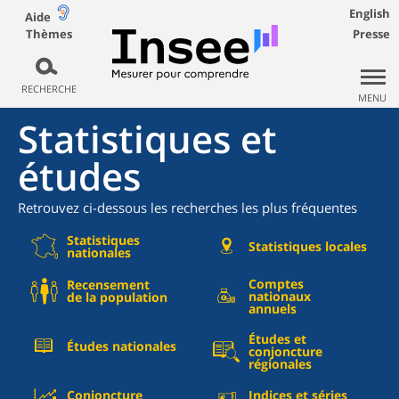
English
Aide
Thèmes
Presse
RECHERCHE
MENU
Statistiques et
études
Retrouvez ci-dessous les recherches les plus fréquentes
Statistiques
Statistiques locales
nationales
Comptes
Recensement
nationaux
de la population
annuels
Études et
Études nationales
conjoncture
régionales
Conjoncture
Indices et séries