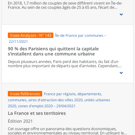
cumulent différentes difficultés. En outre, la crise sanitaire a
En 2018, 1,7 million de couples de sexe différent vivent en Île-de-
détérioré la situation financière et la qualité de vie d’une partie
France. Au sein de ces couples âgés de 25 à 65 ans, l’écart de
d’entre elles.
revenus d’activité atteint 32 % en défaveur des femmes. Ces écarts
de revenus sont plus prononcés parmi les couples mariés ou avec
des enfants. À l’inverse, les inégalités de revenus sont moins
importantes pour les couples plus jeunes. Enfin, les couples dont
les revenus sont élevés se caractérisent généralement par
d’importants écarts en défaveur des femmes ; ces couples vivent
Insee Analyses - N° 143
Île-de-France par communes –
surtout dans le centre de Paris et à l’ouest de la capitale.
22/11/2021
90 % des Parisiens qui quittent la capitale
s’installent dans une commune urbaine
Depuis plusieurs années, Paris perd des habitants, du fait d’un
nombre plus important de départs que d’arrivées. Cependant,
beaucoup de Parisiens qui quittent la capitale, notamment les
ménages de moins de 60 ans, restent en Île-de-France ou
s’installent en milieu urbain en province. Les ménages de 60 ans ou
plus, souvent des retraités, s’installent, pour près d’un tiers d’entre
eux, en milieu rural.Quel que soit le lieu de destination
résidentielle, urbain ou rural, le déménagement s’accompagne le
Insee Références
France par régions, départements,
plus souvent d’un agrandissement du logement. Plus de la moitié
des actifs quittant Paris ne changent pas de lieu de travail. La
communes, aires d'attraction des villes 2020, unités urbaines
pratique du télétravail, accentuée par la crise sanitaire, pourrait
2020, zones d'emploi 2020 – 29/04/2021
entraîner une hausse des mobilités résidentielles.
La France et ses territoires
Édition 2021
Cet ouvrage offre un panorama des questions économiques,
sociales et environnementales au niveau territorial. En utilisant les