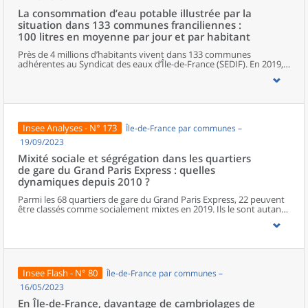
La consommation d’eau potable illustrée par la
situation dans 133 communes franciliennes :
100 litres en moyenne par jour et par habitant
Près de 4 millions d’habitants vivent dans 133 communes
adhérentes au Syndicat des eaux d’Île-de-France (SEDIF). En 2019,
ils consomment près de 100 litres d’eau potable par jour et par
habitant. Ce volume d’eau correspond à une facture annuelle
moyenne de 157 euros (eau potable, assainissement et taxes) par
habitant. Cette consommation est hétérogène au sein du territoire
desservi par le SEDIF. Dans les quartiers où les habitants sont
relativement aisés, la consommation d’eau est plus élevée
Insee Analyses - N° 173
Île-de-France par communes –
(120 litres par jour et par habitant), elle est en revanche inférieure
dans ceux où les habitants sont plus modestes (88 litres).
19/09/2023
Mixité sociale et ségrégation dans les quartiers
de gare du Grand Paris Express : quelles
dynamiques depuis 2010 ?
Parmi les 68 quartiers de gare du Grand Paris Express, 22 peuvent
être classés comme socialement mixtes en 2019. Ils le sont autant,
voire davantage, que les communes dans lesquelles ils se situent.
À l’opposé, 11 quartiers de gare peuvent être qualifiés de
ségrégués. Ces derniers concentrent des ménages ayant des
niveaux similaires de revenus, pour la plupart modestes, à
l’exception d’un seul quartier ségrégué qui accueille
majoritairement des ménages aux revenus élevés. Enfin, 25
Insee Flash - N° 80
Île-de-France par communes –
quartiers sont dans une situation intermédiaire, ni parmi les plus
ségrégués, ni parmi les plus mixtes. Par ailleurs, 10 quartiers, très
16/05/2023
peu peuplés, n’ont pas été analysés. Entre 2010 et 2019, les
En Île-de-France, davantage de cambriolages de
évolutions de la mixité dans les quartiers de gare sont diverses. La