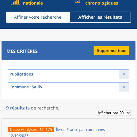
nationale
chronologiques
Affiner votre recherche
Afficher les résultats
MES CRITÈRES
Supprimer tous
Publications
Commune
: Sailly
9
résultats
de recherche
.
Insee Analyses - N° 175
Île-de-France par communes –
12/10/2023