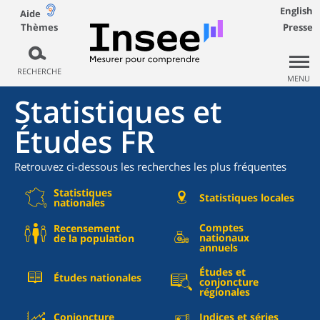
English
Aide
Thèmes
Presse
RECHERCHE
MENU
Statistiques et
Études FR
Retrouvez ci-dessous les recherches les plus fréquentes
Statistiques
Statistiques locales
nationales
Comptes
Recensement
nationaux
de la population
annuels
Études et
Études nationales
conjoncture
régionales
Conjoncture
Indices et séries