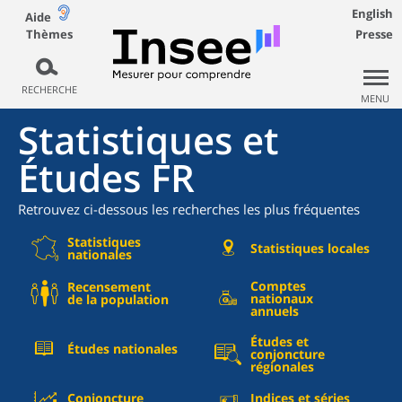
English
Aide
Thèmes
Presse
RECHERCHE
MENU
Statistiques et
Études FR
Retrouvez ci-dessous les recherches les plus fréquentes
Statistiques
Statistiques locales
nationales
Comptes
Recensement
nationaux
de la population
annuels
Études et
Études nationales
conjoncture
régionales
Conjoncture
Indices et séries