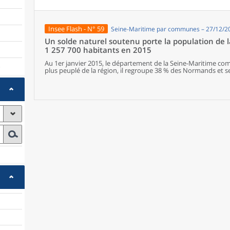
les communes offrant au moins dix types de services de prox
sont situés dans des communes bénéficiant d’un nombre d’é
communes qui possèdent au moins un service de proximité, 
possèdent aucun. Elles abritent 162 000 habitants.
Insee Flash - N° 59
Seine-Maritime par communes – 27/12/2
Un solde naturel soutenu porte la population de 
1 257 700 habitants en 2015
Au 1er janvier 2015, le département de la Seine-Maritime co
)
plus peuplé de la région, il regroupe 38 % des Normands et s
départements français en nombre d'habitants. Entre 2010 et 2
Seine-Maritime est modérée (+ 0,1 % par an). Le département
compense un important déficit migratoire. Alors que la plupa
leur population diminuer ou se stabiliser, plusieurs grande
poursuivent leur essor démographique.