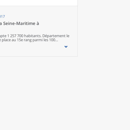
imité. Quant aux services médicaux, ils
quipements encore plus large. Aux
s’ajoutent 1 888 communes qui n’en
017
la Seine-Maritime à
mpte 1 257 700 habitants. Département le
e place au 15e rang parmi les 100
015, la croissance de la population de la
 bénéficie d'un solde naturel soutenu qui
rt des grandes villes du département voit
s communes de l'agglomération rouennaise