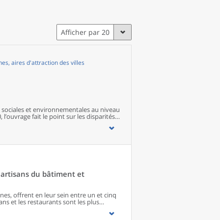
Afficher par 20
, aires d'attraction des villes
sociales et environnementales au niveau
 l’ouvrage fait le point sur les disparités
s territoires ainsi que sur les conditions
artisans du bâtiment et
s, offrent en leur sein entre un et cinq
ns et les restaurants sont les plus
 matériel agricole. Les commerces
paraissent de façon significative que dans