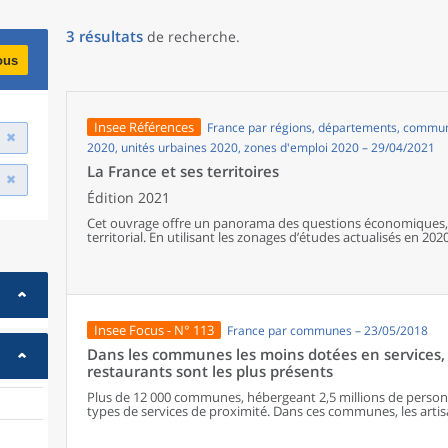
3
résultats
de recherche
.
ous
Insee Références
France par régions, départements, communes
2020, unités urbaines 2020, zones d'emploi 2020 – 29/04/2021
La France et ses territoires
Édition 2021
Cet ouvrage offre un panorama des questions économiques, 
territorial. En utilisant les zonages d’études actualisés en 2020,
géographiques en France, sur les forces et faiblesses des diver
de vie de la population.
Insee Focus - N° 113
France par communes – 23/05/2018
Dans les communes les moins dotées en services, 
restaurants sont les plus présents
Plus de 12 000 communes, hébergeant 2,5 millions de personne
types de services de proximité. Dans ces communes, les artisa
présents, suivis des services de réparation automobile et de
alimentaires, comme les boulangeries ou les supérettes, n’ap