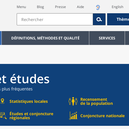
Menu
Blog
Presse
Aide
English
Thèm
DÉFINITIONS, MÉTHODES ET QUALITÉ
SERVICES
et études
s plus fréquentes
Recensement
Statistiques locales
de la population
Études et conjoncture
Conjoncture nationale
régionales