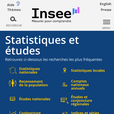
English
Aide
Thèmes
Presse
RECHERCHE
MENU
Statistiques et
études
Retrouvez ci-dessous les recherches les plus fréquentes
Statistiques
Statistiques locales
nationales
Comptes
Recensement
nationaux
de la population
annuels
Études et
Études nationales
conjoncture
régionales
Conjoncture
Indices et séries