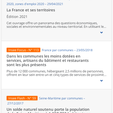
2020, zones d'emploi 2020 – 29/04/2021
La France et ses territoires
Édition 2021
Cet ouvrage offre un panorama des questions économiques,
sociales et environnementales au niveau territorial. En utilisant les
zonages d’études actualisés en 2020, l’ouvrage fait le point sur les
disparités géographiques en France, sur les forces et faiblesses des
divers territoires ainsi que sur les conditions de vie de la
population.
Insee Focus - N° 113
France par communes – 23/05/2018
Dans les communes les moins dotées en
services, artisans du bâtiment et restaurants
sont les plus présents
Plus de 12 000 communes, hébergeant 2,5 millions de personnes,
offrent en leur sein entre un et cinq types de services de proximité.
Dans ces communes, les artisans et les restaurants sont les plus
présents, suivis des services de réparation automobile et de
matériel agricole. Les commerces alimentaires, comme les
boulangeries ou les supérettes, n’apparaissent de façon
significative que dans les communes offrant au moins dix types de
services de proximité. Quant aux services médicaux, ils sont situés
Insee Flash - N° 59
Seine-Maritime par communes –
dans des communes bénéficiant d’un nombre d’équipements
encore plus large. Aux communes qui possèdent au moins un
27/12/2017
service de proximité, s’ajoutent 1 888 communes qui n’en
Un solde naturel soutenu porte la population
possèdent aucun. Elles abritent 162 000 habitants.