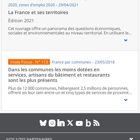
2020, zones d'emploi 2020 – 29/04/2021
La France et ses territoires
Édition 2021
Cet ouvrage offre un panorama des questions économiques,
sociales et environnementales au niveau territorial. En utilisant les
zonages d’études actualisés en 2020, l’ouvrage fait le point sur les
disparités géographiques en France, sur les forces et faiblesses des
divers territoires ainsi que sur les conditions de vie de la
population.
Insee Focus - N° 113
France par communes – 23/05/2018
Dans les communes les moins dotées en
services, artisans du bâtiment et restaurants
sont les plus présents
Plus de 12 000 communes, hébergeant 2,5 millions de personnes,
offrent en leur sein entre un et cinq types de services de proximité.
Dans ces communes, les artisans et les restaurants sont les plus
présents, suivis des services de réparation automobile et de
matériel agricole. Les commerces alimentaires, comme les
boulangeries ou les supérettes, n’apparaissent de façon
significative que dans les communes offrant au moins dix types de
services de proximité. Quant aux services médicaux, ils sont situés
dans des communes bénéficiant d’un nombre d’équipements
encore plus large. Aux communes qui possèdent au moins un
service de proximité, s’ajoutent 1 888 communes qui n’en
possèdent aucun. Elles abritent 162 000 habitants.
NOS SITES PARTENAIRES