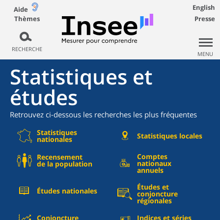
English
Aide
Thèmes
Presse
RECHERCHE
MENU
Statistiques et
études
Retrouvez ci-dessous les recherches les plus fréquentes
Statistiques
Statistiques locales
nationales
Comptes
Recensement
nationaux
de la population
annuels
Études et
Études nationales
conjoncture
régionales
Conjoncture
Indices et séries