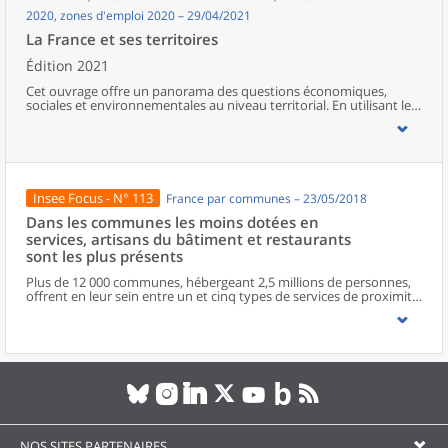
2020, zones d'emploi 2020 – 29/04/2021
La France et ses territoires
Édition 2021
Cet ouvrage offre un panorama des questions économiques,
sociales et environnementales au niveau territorial. En utilisant les
zonages d’études actualisés en 2020, l’ouvrage fait le point sur les
disparités géographiques en France, sur les forces et faiblesses des
divers territoires ainsi que sur les conditions de vie de la
population.
Insee Focus - N° 113
France par communes – 23/05/2018
Dans les communes les moins dotées en
services, artisans du bâtiment et restaurants
sont les plus présents
Plus de 12 000 communes, hébergeant 2,5 millions de personnes,
offrent en leur sein entre un et cinq types de services de proximité.
Dans ces communes, les artisans et les restaurants sont les plus
présents, suivis des services de réparation automobile et de
matériel agricole. Les commerces alimentaires, comme les
boulangeries ou les supérettes, n’apparaissent de façon
significative que dans les communes offrant au moins dix types de
services de proximité. Quant aux services médicaux, ils sont situés
dans des communes bénéficiant d’un nombre d’équipements
encore plus large. Aux communes qui possèdent au moins un
service de proximité, s’ajoutent 1 888 communes qui n’en
possèdent aucun. Elles abritent 162 000 habitants.
NOS SITES PARTENAIRES