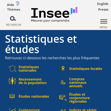
English
Aide
Thèmes
Presse
RECHERCHE
MENU
Statistiques et
études
Retrouvez ci-dessous les recherches les plus fréquentes
Statistiques
Statistiques locales
nationales
Comptes
Recensement
nationaux
de la population
annuels
Études et
Études nationales
conjoncture
régionales
Conjoncture
Indices et séries