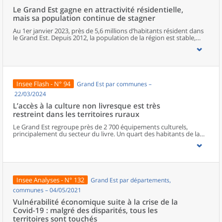
Le Grand Est gagne en attractivité résidentielle,
mais sa population continue de stagner
Au 1er janvier 2023, près de 5,6 millions d’habitants résident dans
le Grand Est. Depuis 2012, la population de la région est stable,
mais depuis 2017, le moteur migratoire a pris le relais du moteur
démographique. Le Bas-Rhin est le département le plus attractif de
la région. À un niveau géographique plus fin, la population baisse
dans trois communes sur cinq. Le nombre d’habitants continue de
progresser à Strasbourg et à Metz tandis qu’il diminue à Reims et à
Mulhouse. Particulièrement près du Luxembourg, les zones
Insee Flash - N° 94
Grand Est par communes –
frontalières attirent de plus en plus d’habitants.
22/03/2024
L’accès à la culture non livresque est très
restreint dans les territoires ruraux
Le Grand Est regroupe près de 2 700 équipements culturels,
principalement du secteur du livre. Un quart des habitants de la
région vit dans une commune qui n’en comporte aucun. La
population des départements les plus ruraux de la région a
généralement un accès plus restreint à la culture que la moyenne
régionale. Si la plupart des habitants des territoires urbains
bénéficient d’une grande variété d’équipements culturels, la
diversité diminue à mesure que l’on s’éloigne des pôles de la
Insee Analyses - N° 132
Grand Est par départements,
région. Les habitants des espaces ruraux disposent rarement
d’équipements culturels non livresques à proximité.
communes – 04/05/2021
Vulnérabilité économique suite à la crise de la
Covid-19 : malgré des disparités, tous les
territoires sont touchés