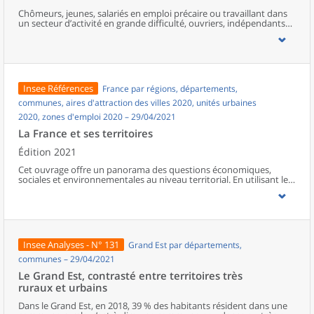
Chômeurs, jeunes, salariés en emploi précaire ou travaillant dans
un secteur d’activité en grande difficulté, ouvriers, indépendants…
à court ou moyen terme, certaines catégories de la population
seront davantage touchées que d’autres par les conséquences
économiques de la crise liée à l’épidémie de Covid-19. Les pôles
regroupent davantage de personnes pauvres ou à faible revenu,
souvent au chômage ou en emploi précaire, qui verraient leurs
difficultés s’accentuer. Des activités telles que la restauration,
Insee Références
France par régions, départements,
l’hébergement, le commerce ou encore la culture ont été
durement affectées, et leurs salariés, très présents dans les zones
communes, aires d'attraction des villes 2020, unités urbaines
urbaines et touristiques, pourraient voir leur revenu baisser ou
2020, zones d'emploi 2020 – 29/04/2021
leur emploi supprimé.Les salariés de l’industrie automobile, de la
métallurgie ou des transports pourraient également connaître de
La France et ses territoires
semblables difficultés. Les ouvriers, nombreux dans la région, ont
été particulièrement concernés par le chômage partiel et les
Édition 2021
baisses de rémunération, de même que les salariés des micro-
Cet ouvrage offre un panorama des questions économiques,
entreprises. Les non-salariés pourraient également être plus
sociales et environnementales au niveau territorial. En utilisant les
vulnérables du fait des protections plus limitées qu’offre ce statut.
zonages d’études actualisés en 2020, l’ouvrage fait le point sur les
Ces différents profils sont surreprésentés dans les espaces peu
disparités géographiques en France, sur les forces et faiblesses des
denses de la région.
divers territoires ainsi que sur les conditions de vie de la
population.
Insee Analyses - N° 131
Grand Est par départements,
communes – 29/04/2021
Le Grand Est, contrasté entre territoires très
ruraux et urbains
Dans le Grand Est, en 2018, 39 % des habitants résident dans une