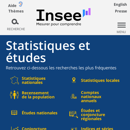
English
Aide
Thèmes
Presse
RECHERCHE
MENU
Statistiques et
études
Retrouvez ci-dessous les recherches les plus fréquentes
Statistiques
Statistiques locales
nationales
Comptes
Recensement
nationaux
de la population
annuels
Études et
Études nationales
conjoncture
régionales
Conjoncture
Indices et séries