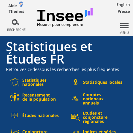
English
Aide
Thèmes
Presse
RECHERCHE
MENU
Statistiques et
Études FR
Retrouvez ci-dessous les recherches les plus fréquentes
Statistiques
Statistiques locales
nationales
Comptes
Recensement
nationaux
de la population
annuels
Études et
Études nationales
conjoncture
régionales
Conjoncture
Indices et séries