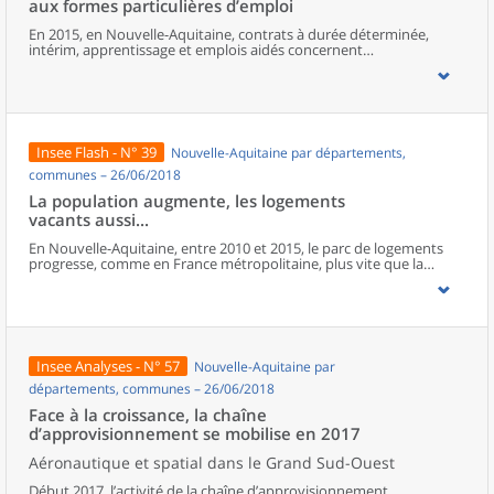
aux formes particulières d’emploi
moitié vit dans des périphéries accueillant des familles aisées.
En 2015, en Nouvelle-Aquitaine, contrats à durée déterminée,
intérim, apprentissage et emplois aidés concernent
300 000 salariés et représentent 15 % du volume total d’heures
travaillées. Cette part augmente depuis 2010. Le recours à ces
formes particulières d’emploi est différent selon les territoires, en
fonction des activités présentes : les zones à caractère industriel
recourent davantage à l’intérim et les CDD sont plus présents dans
les espaces où les activités touristiques et saisonnières sont les
Insee Flash - N° 39
Nouvelle-Aquitaine par départements,
plus développées. Pour leur part, emplois aidés et apprentissage
répondent à des logiques de politiques publiques. Comparées aux
communes – 26/06/2018
emplois stables, les conditions d’emploi des salariés sous ces
La population augmente, les logements
formes de contrat sont généralement associées à davantage de
vacants aussi...
mobilité, de temps partiel, de multiactivité et à une moindre
rémunération. Les plus jeunes, les moins diplômés et les employés
En Nouvelle-Aquitaine, entre 2010 et 2015, le parc de logements
ou les ouvriers sont les salariés les plus exposés à ces formes
progresse, comme en France métropolitaine, plus vite que la
d’emploi.
population. L’attractivité de la région porte la croissance, autant
celle des résidences principales que des secondaires, mais ce sont
surtout les logements vacants qui augmentent le plus vite.
Insee Analyses - N° 57
Nouvelle-Aquitaine par
départements, communes – 26/06/2018
Face à la croissance, la chaîne
d’approvisionnement se mobilise en 2017
Aéronautique et spatial dans le Grand Sud-Ouest
Début 2017, l’activité de la chaîne d’approvisionnement