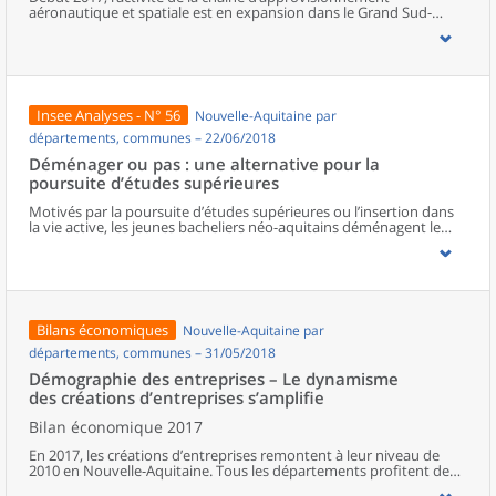
aéronautique et spatiale est en expansion dans le Grand Sud-
Ouest : tous les secteurs se mobilisent pour répondre à la forte
demande des grands constructeurs. Les usines et les sociétés de
services tournent à plein régime et sont proches de leurs limites de
capacité de production. Pour adapter leur offre, les chefs
d’entreprise projettent d’innover et d’investir, mais aussi de
recruter et de former sans recourir davantage à la sous-traitance
Insee Analyses - N° 56
Nouvelle-Aquitaine par
ou à l’emploi intérimaire.
départements, communes – 22/06/2018
Déménager ou pas : une alternative pour la
poursuite d’études supérieures
Motivés par la poursuite d’études supérieures ou l’insertion dans
la vie active, les jeunes bacheliers néo-aquitains déménagent le
plus souvent à 18 ans. Ils convergent principalement vers les trois
plus grands sites universitaires de la région : Bordeaux, Limoges et
Poitiers. Plus d’un étudiant sur deux opte pour le déménagement,
et davantage parmi les plus éloignés des principaux lieux de
formation. Cependant, le capital éducatif économique et culturel
de l’environnement familial influe aussi sur les mobilités. Ainsi, les
Bilans économiques
Nouvelle-Aquitaine par
bacheliers issus de catégories défavorisées au regard de ces
éléments, sont proportionnellement moins nombreux à
départements, communes – 31/05/2018
déménager, compte tenu des coûts pour se loger, avec le risque
Démographie des entreprises – Le dynamisme
d’assumer des trajets quotidiens plus longs. Ils sont également
des créations d’entreprises s’amplifie
conduits à choisir les formations les plus proches du domicile de
leurs parents, souvent des sections de technicien supérieur en
Bilan économique 2017
production.
En 2017, les créations d’entreprises remontent à leur niveau de
2010 en Nouvelle-Aquitaine. Tous les départements profitent de
cette embellie. Les entreprises « classiques » bénéficient de cette