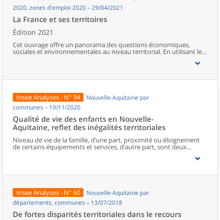
2020, zones d'emploi 2020 – 29/04/2021
La France et ses territoires
Édition 2021
Cet ouvrage offre un panorama des questions économiques,
sociales et environnementales au niveau territorial. En utilisant les
zonages d’études actualisés en 2020, l’ouvrage fait le point sur les
disparités géographiques en France, sur les forces et faiblesses des
divers territoires ainsi que sur les conditions de vie de la
population.
Insee Analyses - N° 94
Nouvelle-Aquitaine par
communes – 19/11/2020
Qualité de vie des enfants en Nouvelle-
Aquitaine, reflet des inégalités territoriales
Niveau de vie de la famille, d’une part, proximité ou éloignement
de certains équipements et services, d’autre part, sont deux
facteurs déterminants de la qualité de vie des enfants.En Nouvelle-
Aquitaine, six enfants sur dix habitent dans des territoires peu
denses, souvent éloignés des équipements et services du
quotidien. Indépendamment d’autres facteurs favorables dans
leur environnement (qualité de l’air, paysages, maisons spacieuses,
etc.), une partie de ces enfants cumule cet éloignement avec
Insee Analyses - N° 60
Nouvelle-Aquitaine par
l’appartenance à des familles aux niveaux de vie peu élevés.Les
autres enfants néo-aquitains résident en milieux plus denses donc
départements, communes – 13/07/2018
davantage équipés. La moitié est en difficulté sociale ou
De fortes disparités territoriales dans le recours
confrontée à de fortes inégalités dans les métropoles, l’autre