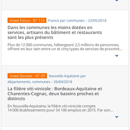
progression énergique, mais également les micro-entreprises qui
rompent avec la désaffection observée depuis 2015. Les bonnes
performances concernent tous les secteurs d’activité. Le nombre
de défaillances est le plus faible depuis dix ans.
Insee Focus - N° 113
France par communes – 23/05/2018
Dans les communes les moins dotées en
services, artisans du bâtiment et restaurants
sont les plus présents
Plus de 12 000 communes, hébergeant 2,5 millions de personnes,
offrent en leur sein entre un et cinq types de services de proximité.
Dans ces communes, les artisans et les restaurants sont les plus
présents, suivis des services de réparation automobile et de
matériel agricole. Les commerces alimentaires, comme les
boulangeries ou les supérettes, n’apparaissent de façon
significative que dans les communes offrant au moins dix types de
services de proximité. Quant aux services médicaux, ils sont situés
Insee Dossier - N° 07
Nouvelle-Aquitaine par
dans des communes bénéficiant d’un nombre d’équipements
encore plus large. Aux communes qui possèdent au moins un
départements, communes – 26/04/2018
service de proximité, s’ajoutent 1 888 communes qui n’en
La filière viti-vinicole : Bordeaux-Aquitaine et
possèdent aucun. Elles abritent 162 000 habitants.
Charentes-Cognac, deux bassins proches et
distincts
En Nouvelle-Aquitaine, la filière viti-vinicole compte
14 000 établissements pour 54 100 emplois en 2015. Par son
orientation agricole, elle emploie 10 300 non-salariés, soit
davantage qu’en moyenne dans l’économie régionale. De la culture
de la vigne aux grands négociants, en passant par la
transformation du vin, la filière occupe une place essentielle dans