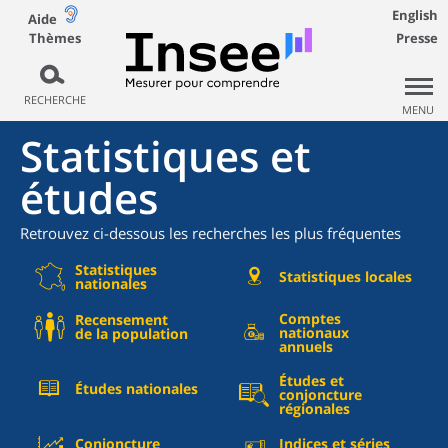
English
Aide
Thèmes
Presse
RECHERCHE
MENU
Statistiques et
études
Retrouvez ci-dessous les recherches les plus fréquentes
Statistiques
Statistiques locales
nationales
Comptes
Recensement
nationaux
de la population
annuels
Études et
Études nationales
conjoncture
régionales
Conjoncture
Indices et séries