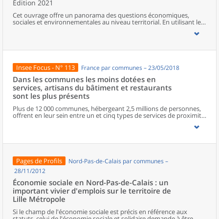
Édition 2021
Cet ouvrage offre un panorama des questions économiques,
sociales et environnementales au niveau territorial. En utilisant les
zonages d’études actualisés en 2020, l’ouvrage fait le point sur les
disparités géographiques en France, sur les forces et faiblesses des
divers territoires ainsi que sur les conditions de vie de la
population.
Insee Focus - N° 113
France par communes – 23/05/2018
Dans les communes les moins dotées en
services, artisans du bâtiment et restaurants
sont les plus présents
Plus de 12 000 communes, hébergeant 2,5 millions de personnes,
offrent en leur sein entre un et cinq types de services de proximité.
Dans ces communes, les artisans et les restaurants sont les plus
présents, suivis des services de réparation automobile et de
matériel agricole. Les commerces alimentaires, comme les
boulangeries ou les supérettes, n’apparaissent de façon
significative que dans les communes offrant au moins dix types de
services de proximité. Quant aux services médicaux, ils sont situés
Pages de Profils
Nord-Pas-de-Calais par communes –
dans des communes bénéficiant d’un nombre d’équipements
encore plus large. Aux communes qui possèdent au moins un
28/11/2012
service de proximité, s’ajoutent 1 888 communes qui n’en
Économie sociale en Nord-Pas-de-Calais : un
possèdent aucun. Elles abritent 162 000 habitants.
important vivier d'emplois sur le territoire de
Lille Métropole
Si le champ de l'économie sociale est précis en référence aux
statuts, celui de l'économie sociale et solidaire demande à être