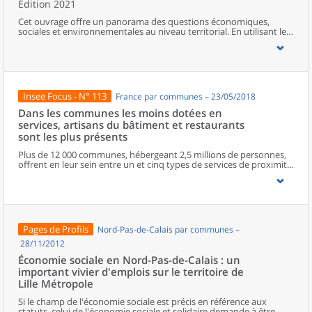
Édition 2021
Cet ouvrage offre un panorama des questions économiques,
sociales et environnementales au niveau territorial. En utilisant les
zonages d’études actualisés en 2020, l’ouvrage fait le point sur les
disparités géographiques en France, sur les forces et faiblesses des
divers territoires ainsi que sur les conditions de vie de la
population.
Insee Focus - N° 113
France par communes – 23/05/2018
Dans les communes les moins dotées en
services, artisans du bâtiment et restaurants
sont les plus présents
Plus de 12 000 communes, hébergeant 2,5 millions de personnes,
offrent en leur sein entre un et cinq types de services de proximité.
Dans ces communes, les artisans et les restaurants sont les plus
présents, suivis des services de réparation automobile et de
matériel agricole. Les commerces alimentaires, comme les
boulangeries ou les supérettes, n’apparaissent de façon
significative que dans les communes offrant au moins dix types de
services de proximité. Quant aux services médicaux, ils sont situés
Pages de Profils
Nord-Pas-de-Calais par communes –
dans des communes bénéficiant d’un nombre d’équipements
encore plus large. Aux communes qui possèdent au moins un
28/11/2012
service de proximité, s’ajoutent 1 888 communes qui n’en
Économie sociale en Nord-Pas-de-Calais : un
possèdent aucun. Elles abritent 162 000 habitants.
important vivier d'emplois sur le territoire de
Lille Métropole
Si le champ de l'économie sociale est précis en référence aux
statuts, celui de l'économie sociale et solidaire demande à être