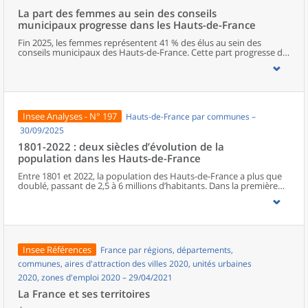
La part des femmes au sein des conseils
municipaux progresse dans les Hauts-de-France
Fin 2025, les femmes représentent 41 % des élus au sein des
conseils municipaux des Hauts-de-France. Cette part progresse de
deux points entre les deux dernières élections municipales, mais
elle reste l’une des plus faibles de métropole. Dans la région, le
Nord est le département qui s’approche le plus de la parité. La
représentation féminine diminue cependant à mesure que les
responsabilités augmentent, avec seulement un poste de maire
sur cinq occupé par une femme. Les élues municipales de la région
Insee Analyses - N° 197
Hauts-de-France par communes –
sont plus jeunes que leurs homologues masculins. En parallèle de
leurs fonctions politiques, elles occupent davantage que ces
30/09/2025
derniers des postes d’employée ou des professions intermédiaires,
1801-2022 : deux siècles d’évolution de la
et moins souvent des emplois de cadre ou des professions
population dans les Hauts-de-France
intellectuelles supérieures.
Entre 1801 et 2022, la population des Hauts-de-France a plus que
doublé, passant de 2,5 à 6 millions d’habitants. Dans la première
moitié du XIXe siècle, l’essor régional est surtout porté par le Nord.
À partir de la seconde moitié du XIXe siècle, la Révolution
industrielle, en provoquant une première immigration et en
accélérant l’exode rural, bouleverse le peuplement de la région.
Celui-ci connaît une croissance inédite, alors même que le reste du
pays entre dans une phase de ralentissement démographique. En
Insee Références
France par régions, départements,
première ligne lors des deux conflits mondiaux, les Hauts-de-
France retrouvent leur poids démographique d’avant la Première
communes, aires d'attraction des villes 2020, unités urbaines
Guerre dès les années 1950, à la faveur du baby-boom et de la
2020, zones d'emploi 2020 – 29/04/2021
reconstruction. Depuis les années 1970, la population subit un
ralentissement, du fait d’une baisse progressive de l’excédent
La France et ses territoires
naturel.