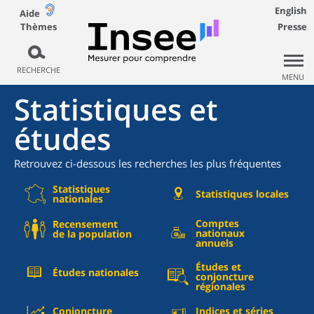
English
Aide
Thèmes
Presse
RECHERCHE
MENU
Statistiques et
études
Retrouvez ci-dessous les recherches les plus fréquentes
Statistiques
Statistiques locales
nationales
Comptes
Recensement
nationaux
de la population
annuels
Études et
Études nationales
conjoncture
régionales
Conjoncture
Indices et séries