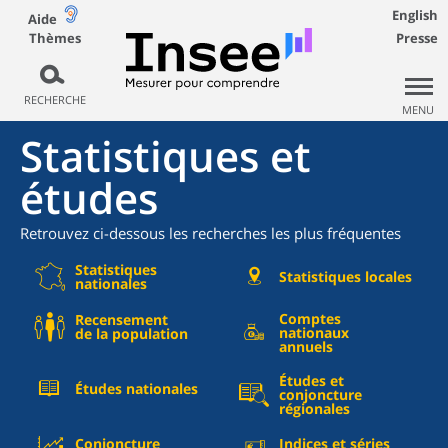
English
Aide
Thèmes
Presse
RECHERCHE
MENU
Statistiques et
études
Retrouvez ci-dessous les recherches les plus fréquentes
Statistiques
Statistiques locales
nationales
Comptes
Recensement
nationaux
de la population
annuels
Études et
Études nationales
conjoncture
régionales
Conjoncture
Indices et séries