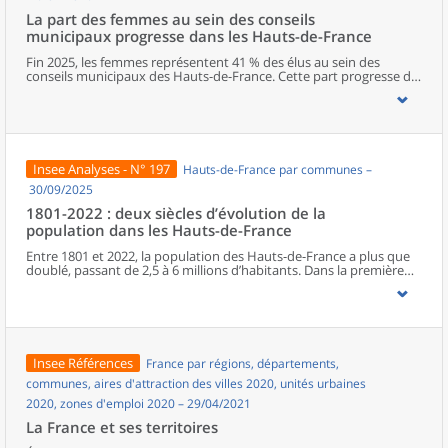
La part des femmes au sein des conseils
municipaux progresse dans les Hauts-de-France
Fin 2025, les femmes représentent 41 % des élus au sein des
conseils municipaux des Hauts-de-France. Cette part progresse de
deux points entre les deux dernières élections municipales, mais
elle reste l’une des plus faibles de métropole. Dans la région, le
Nord est le département qui s’approche le plus de la parité. La
représentation féminine diminue cependant à mesure que les
responsabilités augmentent, avec seulement un poste de maire
sur cinq occupé par une femme. Les élues municipales de la région
Insee Analyses - N° 197
Hauts-de-France par communes –
sont plus jeunes que leurs homologues masculins. En parallèle de
leurs fonctions politiques, elles occupent davantage que ces
30/09/2025
derniers des postes d’employée ou des professions intermédiaires,
1801-2022 : deux siècles d’évolution de la
et moins souvent des emplois de cadre ou des professions
population dans les Hauts-de-France
intellectuelles supérieures.
Entre 1801 et 2022, la population des Hauts-de-France a plus que
doublé, passant de 2,5 à 6 millions d’habitants. Dans la première
moitié du XIXe siècle, l’essor régional est surtout porté par le Nord.
À partir de la seconde moitié du XIXe siècle, la Révolution
industrielle, en provoquant une première immigration et en
accélérant l’exode rural, bouleverse le peuplement de la région.
Celui-ci connaît une croissance inédite, alors même que le reste du
pays entre dans une phase de ralentissement démographique. En
Insee Références
France par régions, départements,
première ligne lors des deux conflits mondiaux, les Hauts-de-
France retrouvent leur poids démographique d’avant la Première
communes, aires d'attraction des villes 2020, unités urbaines
Guerre dès les années 1950, à la faveur du baby-boom et de la
2020, zones d'emploi 2020 – 29/04/2021
reconstruction. Depuis les années 1970, la population subit un
ralentissement, du fait d’une baisse progressive de l’excédent
La France et ses territoires
naturel.