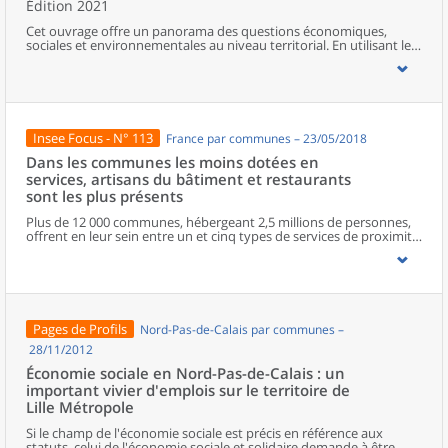
Édition 2021
Cet ouvrage offre un panorama des questions économiques,
sociales et environnementales au niveau territorial. En utilisant les
zonages d’études actualisés en 2020, l’ouvrage fait le point sur les
disparités géographiques en France, sur les forces et faiblesses des
divers territoires ainsi que sur les conditions de vie de la
population.
Insee Focus - N° 113
France par communes – 23/05/2018
Dans les communes les moins dotées en
services, artisans du bâtiment et restaurants
sont les plus présents
Plus de 12 000 communes, hébergeant 2,5 millions de personnes,
offrent en leur sein entre un et cinq types de services de proximité.
Dans ces communes, les artisans et les restaurants sont les plus
présents, suivis des services de réparation automobile et de
matériel agricole. Les commerces alimentaires, comme les
boulangeries ou les supérettes, n’apparaissent de façon
significative que dans les communes offrant au moins dix types de
services de proximité. Quant aux services médicaux, ils sont situés
Pages de Profils
Nord-Pas-de-Calais par communes –
dans des communes bénéficiant d’un nombre d’équipements
encore plus large. Aux communes qui possèdent au moins un
28/11/2012
service de proximité, s’ajoutent 1 888 communes qui n’en
Économie sociale en Nord-Pas-de-Calais : un
possèdent aucun. Elles abritent 162 000 habitants.
important vivier d'emplois sur le territoire de
Lille Métropole
Si le champ de l'économie sociale est précis en référence aux
statuts, celui de l'économie sociale et solidaire demande à être