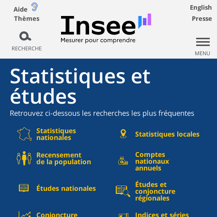
English
Aide
Thèmes
Presse
RECHERCHE
MENU
Statistiques et
études
Retrouvez ci-dessous les recherches les plus fréquentes
Statistiques
Statistiques locales
nationales
Comptes
Recensement
nationaux
de la population
annuels
Études et
Études nationales
conjoncture
régionales
Conjoncture
Indices et séries