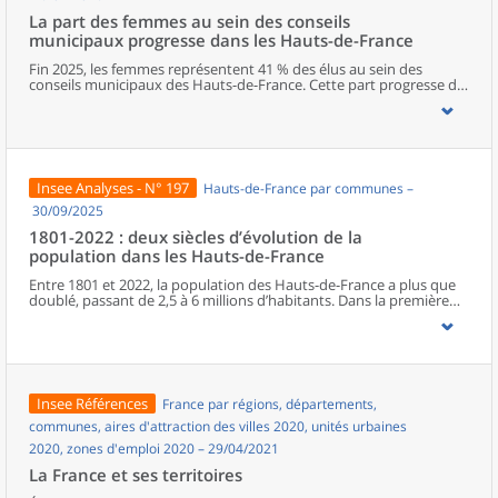
La part des femmes au sein des conseils
municipaux progresse dans les Hauts-de-France
Fin 2025, les femmes représentent 41 % des élus au sein des
conseils municipaux des Hauts-de-France. Cette part progresse de
deux points entre les deux dernières élections municipales, mais
elle reste l’une des plus faibles de métropole. Dans la région, le
Nord est le département qui s’approche le plus de la parité. La
représentation féminine diminue cependant à mesure que les
responsabilités augmentent, avec seulement un poste de maire
sur cinq occupé par une femme. Les élues municipales de la région
Insee Analyses - N° 197
Hauts-de-France par communes –
sont plus jeunes que leurs homologues masculins. En parallèle de
leurs fonctions politiques, elles occupent davantage que ces
30/09/2025
derniers des postes d’employée ou des professions intermédiaires,
1801-2022 : deux siècles d’évolution de la
et moins souvent des emplois de cadre ou des professions
population dans les Hauts-de-France
intellectuelles supérieures.
Entre 1801 et 2022, la population des Hauts-de-France a plus que
doublé, passant de 2,5 à 6 millions d’habitants. Dans la première
moitié du XIXe siècle, l’essor régional est surtout porté par le Nord.
À partir de la seconde moitié du XIXe siècle, la Révolution
industrielle, en provoquant une première immigration et en
accélérant l’exode rural, bouleverse le peuplement de la région.
Celui-ci connaît une croissance inédite, alors même que le reste du
pays entre dans une phase de ralentissement démographique. En
Insee Références
France par régions, départements,
première ligne lors des deux conflits mondiaux, les Hauts-de-
France retrouvent leur poids démographique d’avant la Première
communes, aires d'attraction des villes 2020, unités urbaines
Guerre dès les années 1950, à la faveur du baby-boom et de la
2020, zones d'emploi 2020 – 29/04/2021
reconstruction. Depuis les années 1970, la population subit un
ralentissement, du fait d’une baisse progressive de l’excédent
La France et ses territoires
naturel.