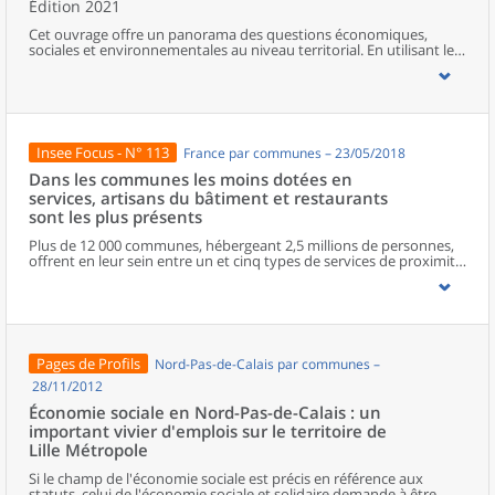
Édition 2021
Cet ouvrage offre un panorama des questions économiques,
sociales et environnementales au niveau territorial. En utilisant les
zonages d’études actualisés en 2020, l’ouvrage fait le point sur les
disparités géographiques en France, sur les forces et faiblesses des
divers territoires ainsi que sur les conditions de vie de la
population.
Insee Focus - N° 113
France par communes – 23/05/2018
Dans les communes les moins dotées en
services, artisans du bâtiment et restaurants
sont les plus présents
Plus de 12 000 communes, hébergeant 2,5 millions de personnes,
offrent en leur sein entre un et cinq types de services de proximité.
Dans ces communes, les artisans et les restaurants sont les plus
présents, suivis des services de réparation automobile et de
matériel agricole. Les commerces alimentaires, comme les
boulangeries ou les supérettes, n’apparaissent de façon
significative que dans les communes offrant au moins dix types de
services de proximité. Quant aux services médicaux, ils sont situés
Pages de Profils
Nord-Pas-de-Calais par communes –
dans des communes bénéficiant d’un nombre d’équipements
encore plus large. Aux communes qui possèdent au moins un
28/11/2012
service de proximité, s’ajoutent 1 888 communes qui n’en
Économie sociale en Nord-Pas-de-Calais : un
possèdent aucun. Elles abritent 162 000 habitants.
important vivier d'emplois sur le territoire de
Lille Métropole
Si le champ de l'économie sociale est précis en référence aux
statuts, celui de l'économie sociale et solidaire demande à être