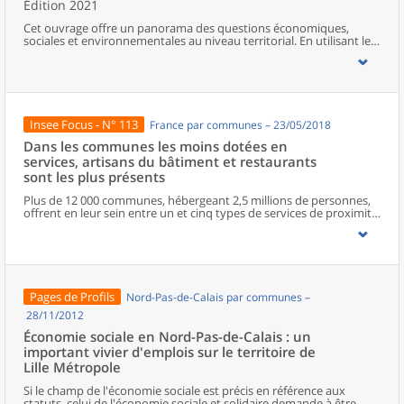
Édition 2021
Cet ouvrage offre un panorama des questions économiques,
sociales et environnementales au niveau territorial. En utilisant les
zonages d’études actualisés en 2020, l’ouvrage fait le point sur les
disparités géographiques en France, sur les forces et faiblesses des
divers territoires ainsi que sur les conditions de vie de la
population.
Insee Focus - N° 113
France par communes – 23/05/2018
Dans les communes les moins dotées en
services, artisans du bâtiment et restaurants
sont les plus présents
Plus de 12 000 communes, hébergeant 2,5 millions de personnes,
offrent en leur sein entre un et cinq types de services de proximité.
Dans ces communes, les artisans et les restaurants sont les plus
présents, suivis des services de réparation automobile et de
matériel agricole. Les commerces alimentaires, comme les
boulangeries ou les supérettes, n’apparaissent de façon
significative que dans les communes offrant au moins dix types de
services de proximité. Quant aux services médicaux, ils sont situés
Pages de Profils
Nord-Pas-de-Calais par communes –
dans des communes bénéficiant d’un nombre d’équipements
encore plus large. Aux communes qui possèdent au moins un
28/11/2012
service de proximité, s’ajoutent 1 888 communes qui n’en
Économie sociale en Nord-Pas-de-Calais : un
possèdent aucun. Elles abritent 162 000 habitants.
important vivier d'emplois sur le territoire de
Lille Métropole
Si le champ de l'économie sociale est précis en référence aux
statuts, celui de l'économie sociale et solidaire demande à être