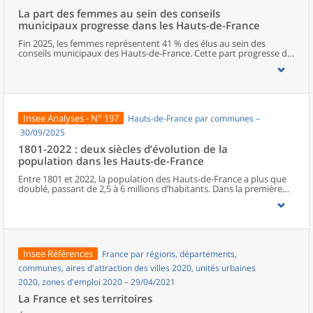
La part des femmes au sein des conseils
municipaux progresse dans les Hauts-de-France
Fin 2025, les femmes représentent 41 % des élus au sein des
conseils municipaux des Hauts-de-France. Cette part progresse de
deux points entre les deux dernières élections municipales, mais
elle reste l’une des plus faibles de métropole. Dans la région, le
Nord est le département qui s’approche le plus de la parité. La
représentation féminine diminue cependant à mesure que les
responsabilités augmentent, avec seulement un poste de maire
sur cinq occupé par une femme. Les élues municipales de la région
Insee Analyses - N° 197
Hauts-de-France par communes –
sont plus jeunes que leurs homologues masculins. En parallèle de
leurs fonctions politiques, elles occupent davantage que ces
30/09/2025
derniers des postes d’employée ou des professions intermédiaires,
1801-2022 : deux siècles d’évolution de la
et moins souvent des emplois de cadre ou des professions
population dans les Hauts-de-France
intellectuelles supérieures.
Entre 1801 et 2022, la population des Hauts-de-France a plus que
doublé, passant de 2,5 à 6 millions d’habitants. Dans la première
moitié du XIXe siècle, l’essor régional est surtout porté par le Nord.
À partir de la seconde moitié du XIXe siècle, la Révolution
industrielle, en provoquant une première immigration et en
accélérant l’exode rural, bouleverse le peuplement de la région.
Celui-ci connaît une croissance inédite, alors même que le reste du
pays entre dans une phase de ralentissement démographique. En
Insee Références
France par régions, départements,
première ligne lors des deux conflits mondiaux, les Hauts-de-
France retrouvent leur poids démographique d’avant la Première
communes, aires d'attraction des villes 2020, unités urbaines
Guerre dès les années 1950, à la faveur du baby-boom et de la
2020, zones d'emploi 2020 – 29/04/2021
reconstruction. Depuis les années 1970, la population subit un
ralentissement, du fait d’une baisse progressive de l’excédent
La France et ses territoires
naturel.