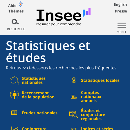
English
Aide
Thèmes
Presse
RECHERCHE
MENU
Statistiques et
études
Retrouvez ci-dessous les recherches les plus fréquentes
Statistiques
Statistiques locales
nationales
Comptes
Recensement
nationaux
de la population
annuels
Études et
Études nationales
conjoncture
régionales
Conjoncture
Indices et séries