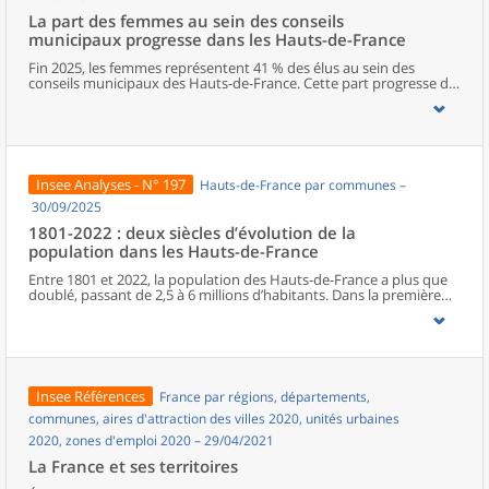
La part des femmes au sein des conseils
municipaux progresse dans les Hauts-de-France
Fin 2025, les femmes représentent 41 % des élus au sein des
conseils municipaux des Hauts-de-France. Cette part progresse de
deux points entre les deux dernières élections municipales, mais
elle reste l’une des plus faibles de métropole. Dans la région, le
Nord est le département qui s’approche le plus de la parité. La
représentation féminine diminue cependant à mesure que les
responsabilités augmentent, avec seulement un poste de maire
sur cinq occupé par une femme. Les élues municipales de la région
Insee Analyses - N° 197
Hauts-de-France par communes –
sont plus jeunes que leurs homologues masculins. En parallèle de
leurs fonctions politiques, elles occupent davantage que ces
30/09/2025
derniers des postes d’employée ou des professions intermédiaires,
1801-2022 : deux siècles d’évolution de la
et moins souvent des emplois de cadre ou des professions
population dans les Hauts-de-France
intellectuelles supérieures.
Entre 1801 et 2022, la population des Hauts-de-France a plus que
doublé, passant de 2,5 à 6 millions d’habitants. Dans la première
moitié du XIXe siècle, l’essor régional est surtout porté par le Nord.
À partir de la seconde moitié du XIXe siècle, la Révolution
industrielle, en provoquant une première immigration et en
accélérant l’exode rural, bouleverse le peuplement de la région.
Celui-ci connaît une croissance inédite, alors même que le reste du
pays entre dans une phase de ralentissement démographique. En
Insee Références
France par régions, départements,
première ligne lors des deux conflits mondiaux, les Hauts-de-
France retrouvent leur poids démographique d’avant la Première
communes, aires d'attraction des villes 2020, unités urbaines
Guerre dès les années 1950, à la faveur du baby-boom et de la
2020, zones d'emploi 2020 – 29/04/2021
reconstruction. Depuis les années 1970, la population subit un
ralentissement, du fait d’une baisse progressive de l’excédent
La France et ses territoires
naturel.