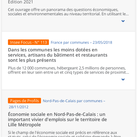
Édition 2021
Cet ouvrage offre un panorama des questions économiques,
sociales et environnementales au niveau territorial. En utilisant les
zonages d’études actualisés en 2020, l’ouvrage fait le point sur les
disparités géographiques en France, sur les forces et faiblesses des
divers territoires ainsi que sur les conditions de vie de la
population.
Insee Focus - N° 113
France par communes – 23/05/2018
Dans les communes les moins dotées en
services, artisans du bâtiment et restaurants
sont les plus présents
Plus de 12 000 communes, hébergeant 2,5 millions de personnes,
offrent en leur sein entre un et cinq types de services de proximité.
Dans ces communes, les artisans et les restaurants sont les plus
présents, suivis des services de réparation automobile et de
matériel agricole. Les commerces alimentaires, comme les
boulangeries ou les supérettes, n’apparaissent de façon
significative que dans les communes offrant au moins dix types de
services de proximité. Quant aux services médicaux, ils sont situés
Pages de Profils
Nord-Pas-de-Calais par communes –
dans des communes bénéficiant d’un nombre d’équipements
encore plus large. Aux communes qui possèdent au moins un
28/11/2012
service de proximité, s’ajoutent 1 888 communes qui n’en
Économie sociale en Nord-Pas-de-Calais : un
possèdent aucun. Elles abritent 162 000 habitants.
important vivier d'emplois sur le territoire de
Lille Métropole
Si le champ de l'économie sociale est précis en référence aux
statuts, celui de l'économie sociale et solidaire demande à être