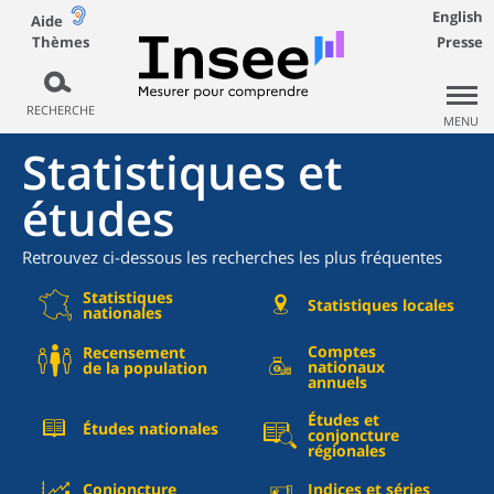
English
Aide
Thèmes
Presse
RECHERCHE
MENU
Statistiques et
études
Retrouvez ci-dessous les recherches les plus fréquentes
Statistiques
Statistiques locales
nationales
Comptes
Recensement
nationaux
de la population
annuels
Études et
Études nationales
conjoncture
régionales
Conjoncture
Indices et séries