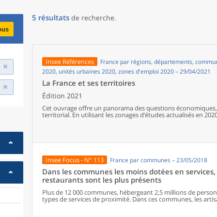
5
résultats
de recherche
.
ous
Insee Références
France par régions, départements, communes
2020, unités urbaines 2020, zones d'emploi 2020 – 29/04/2021
La France et ses territoires
Édition 2021
Cet ouvrage offre un panorama des questions économiques, 
territorial. En utilisant les zonages d’études actualisés en 2020,
géographiques en France, sur les forces et faiblesses des diver
de vie de la population.
Insee Focus - N° 113
France par communes – 23/05/2018
Dans les communes les moins dotées en services, 
restaurants sont les plus présents
Plus de 12 000 communes, hébergeant 2,5 millions de personne
types de services de proximité. Dans ces communes, les artisa
présents, suivis des services de réparation automobile et de
alimentaires, comme les boulangeries ou les supérettes, n’ap