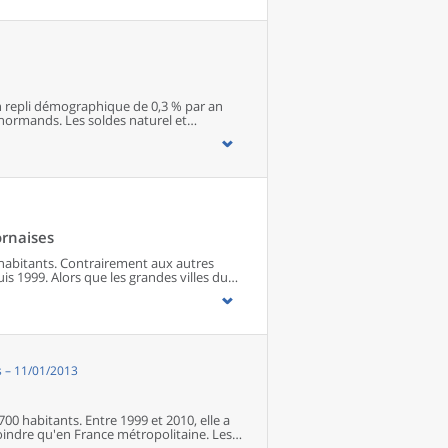
imité. Quant aux services médicaux, ils
quipements encore plus large. Aux
s’ajoutent 1 888 communes qui n’en
n repli démographique de 0,3 % par an
normands. Les soldes naturel et
e. La quasi-totalité des plus grandes
le de L’Aigle.
ornaises
0 habitants. Contrairement aux autres
s 1999. Alors que les grandes villes du
s communes rurales gagnent des
es quatorze bassins de vie gagnent des
 – 11/01/2013
700 habitants. Entre 1999 et 2010, elle a
indre qu'en France métropolitaine. Les