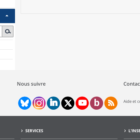
communes rurales, situées le plus souvent en périphérie des g
bénéficient d'un fort dynamisme démographique alors que les 
communes du sud-est du département connaissent un repli d
Nous suivre
Contac
Aide et 
SERVICES
L'INS