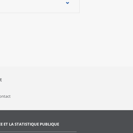
randes villes ou le long de la côte ouest,
grandes villes (hormis Granville) et les
e leur population.
t
contact
EE ET LA STATISTIQUE PUBLIQUE