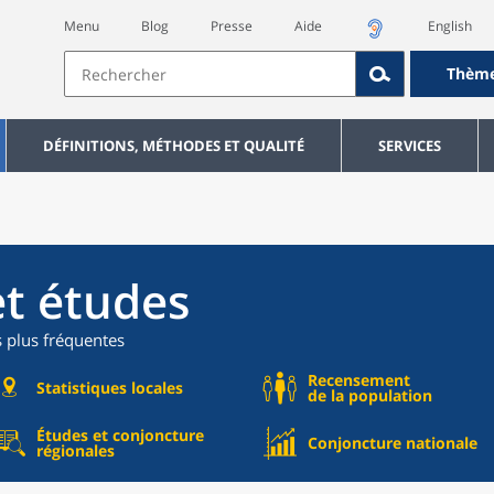
Menu
Blog
Presse
Aide
English
Thèm
DÉFINITIONS, MÉTHODES ET QUALITÉ
SERVICES
et études
s plus fréquentes
Recensement
Statistiques locales
de la population
Études et conjoncture
Conjoncture nationale
régionales