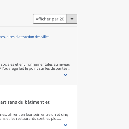
Afficher par 20
, aires d'attraction des villes
sociales et environnementales au niveau
 l’ouvrage fait le point sur les disparités
s territoires ainsi que sur les conditions
artisans du bâtiment et
s, offrent en leur sein entre un et cinq
ns et les restaurants sont les plus
 matériel agricole. Les commerces
paraissent de façon significative que dans