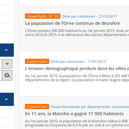
les communes offrant au moins dix types de services de prox
sont situés dans des communes bénéficiant d’un nombre d’é
communes qui possèdent au moins un service de proximité, 
possèdent aucun. Elles abritent 162 000 habitants.
Insee Flash - N° 58
Orne par communes – 27/12/2017
La population de l’Orne continue de décroître
L’Orne compte 286 600 habitants au 1er janvier 2015. Avec u
entre 2010 et 2015, il se démarque des autres départements 
)
migratoire défavorables contribuent à cette évolution négativ
villes connaissent un repli démographique, à l’exception notab
E pour Cent
Orne par communes – 11/01/2013
L'érosion démographique perdure dans les villes 
Au 1er janvier 2010, la population de l'Orne s'élève à 291 64
départements de la région, la population ornaise stagne depui
département enregistrent une baisse de leur population, le
habitants. Englobant des communes de toutes tailles, huit d
habitants.
E pour Cent
Basse-Normandie par départements, communes
En 11 ans, la Manche a gagné 17 300 habitants
Au 1er janvier 2010, la population de la Manche s'élève à 498 
progressée en moyenne de 0,3 % par an, soit à un rythme mo