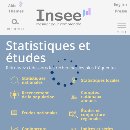
English
Aide
Thèmes
Presse
RECHERCHE
MENU
Statistiques et
études
Retrouvez ci-dessous les recherches les plus fréquentes
Statistiques
Statistiques locales
nationales
Comptes
Recensement
nationaux
de la population
annuels
Études et
Études nationales
conjoncture
régionales
Conjoncture
Indices et séries