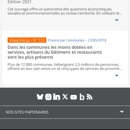
Édition 2021
Cet ouvrage offre un panorama des questions économiques,
sociales et environnementales au niveau territorial. En utilisant les
zonages d’études actualisés en 2020, l’ouvrage fait le point sur les
disparités géographiques en France, sur les forces et faiblesses des
divers territoires ainsi que sur les conditions de vie de la
population.
Insee Focus - N° 113
France par communes – 23/05/2018
Dans les communes les moins dotées en
services, artisans du bâtiment et restaurants
sont les plus présents
Plus de 12 000 communes, hébergeant 2,5 millions de personnes,
offrent en leur sein entre un et cinq types de services de proximité.
Dans ces communes, les artisans et les restaurants sont les plus
présents, suivis des services de réparation automobile et de
matériel agricole. Les commerces alimentaires, comme les
boulangeries ou les supérettes, n’apparaissent de façon
significative que dans les communes offrant au moins dix types de
services de proximité. Quant aux services médicaux, ils sont situés
dans des communes bénéficiant d’un nombre d’équipements
encore plus large. Aux communes qui possèdent au moins un
service de proximité, s’ajoutent 1 888 communes qui n’en
possèdent aucun. Elles abritent 162 000 habitants.
NOS SITES PARTENAIRES