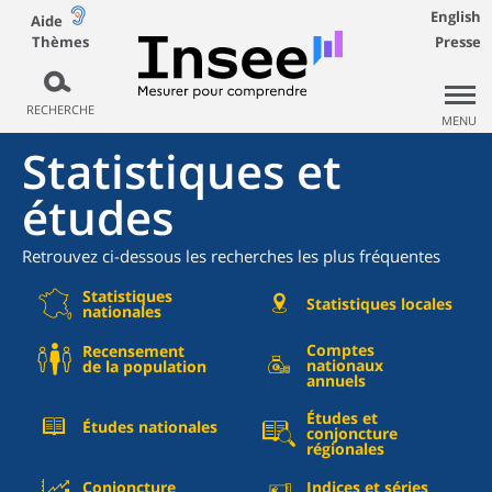
English
Aide
Thèmes
Presse
RECHERCHE
MENU
Statistiques et
études
Retrouvez ci-dessous les recherches les plus fréquentes
Statistiques
Statistiques locales
nationales
Comptes
Recensement
nationaux
de la population
annuels
Études et
Études nationales
conjoncture
régionales
Conjoncture
Indices et séries