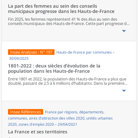
La part des femmes au sein des conseils
municipaux progresse dans les Hauts-de-France
Fin 2025, les femmes représentent 41 % des élus au sein des
conseils municipaux des Hauts-de-France. Cette part progresse de
deux points entre les deux dernières élections municipales, mais
elle reste l’une des plus faibles de métropole. Dans la région, le
Nord est le département qui s’approche le plus de la parité. La
représentation féminine diminue cependant à mesure que les
responsabilités augmentent, avec seulement un poste de maire
sur cinq occupé par une femme. Les élues municipales de la région
Insee Analyses - N° 197
Hauts-de-France par communes –
sont plus jeunes que leurs homologues masculins. En parallèle de
leurs fonctions politiques, elles occupent davantage que ces
30/09/2025
derniers des postes d’employée ou des professions intermédiaires,
1801-2022 : deux siècles d’évolution de la
et moins souvent des emplois de cadre ou des professions
population dans les Hauts-de-France
intellectuelles supérieures.
Entre 1801 et 2022, la population des Hauts-de-France a plus que
doublé, passant de 2,5 à 6 millions d’habitants. Dans la première
moitié du XIXe siècle, l’essor régional est surtout porté par le Nord.
À partir de la seconde moitié du XIXe siècle, la Révolution
industrielle, en provoquant une première immigration et en
accélérant l’exode rural, bouleverse le peuplement de la région.
Celui-ci connaît une croissance inédite, alors même que le reste du
pays entre dans une phase de ralentissement démographique. En
Insee Références
France par régions, départements,
première ligne lors des deux conflits mondiaux, les Hauts-de-
France retrouvent leur poids démographique d’avant la Première
communes, aires d'attraction des villes 2020, unités urbaines
Guerre dès les années 1950, à la faveur du baby-boom et de la
2020, zones d'emploi 2020 – 29/04/2021
reconstruction. Depuis les années 1970, la population subit un
ralentissement, du fait d’une baisse progressive de l’excédent
La France et ses territoires
naturel.