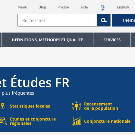
Menu
Blog
Presse
Aide
English
Thèm
DÉFINITIONS, MÉTHODES ET QUALITÉ
SERVICES
et Études FR
s plus fréquentes
Recensement
Statistiques locales
de la population
Études et conjoncture
Conjoncture nationale
régionales