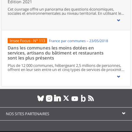
Édition 2021
Cet ouvrage offre un panorama des questions économiques,
sociales et environnementales au niveau territorial. En utilisant les
zonages d’études actualisés en 2020, l’ouvrage fait le point sur les
disparités géographiques en France, sur les forces et faiblesses des
divers territoires ainsi que sur les conditions de vie de la
population.
Insee Focus - N° 113
France par communes – 23/05/2018
Dans les communes les moins dotées en
services, artisans du bâtiment et restaurants
sont les plus présents
Plus de 12 000 communes, hébergeant 2,5 millions de personnes,
offrent en leur sein entre un et cinq types de services de proximité.
Dans ces communes, les artisans et les restaurants sont les plus
présents, suivis des services de réparation automobile et de
matériel agricole. Les commerces alimentaires, comme les
boulangeries ou les supérettes, n’apparaissent de façon
significative que dans les communes offrant au moins dix types de
services de proximité. Quant aux services médicaux, ils sont situés
dans des communes bénéficiant d’un nombre d’équipements
encore plus large. Aux communes qui possèdent au moins un
service de proximité, s’ajoutent 1 888 communes qui n’en
possèdent aucun. Elles abritent 162 000 habitants.
NOS SITES PARTENAIRES