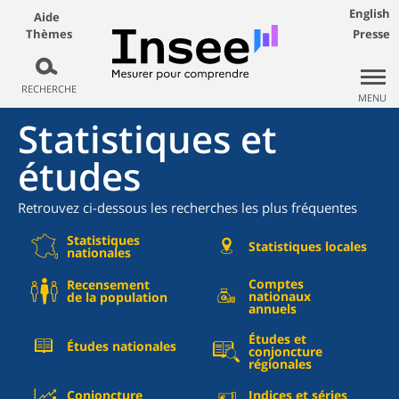
English
Aide
Thèmes
Presse
RECHERCHE
MENU
Statistiques et
études
Retrouvez ci-dessous les recherches les plus fréquentes
Statistiques
Statistiques locales
nationales
Comptes
Recensement
nationaux
de la population
annuels
Études et
Études nationales
conjoncture
régionales
Conjoncture
Indices et séries