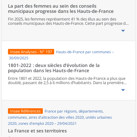
La part des femmes au sein des conseils
municipaux progresse dans les Hauts-de-France
Fin 2025, les femmes représentent 41 % des élus au sein des
conseils municipaux des Hauts-de-France. Cette part progresse de
deux points entre les deux dernières élections municipales, mais
elle reste l’une des plus faibles de métropole. Dans la région, le
Nord est le département qui s’approche le plus de la parité. La
représentation féminine diminue cependant à mesure que les
responsabilités augmentent, avec seulement un poste de maire
sur cinq occupé par une femme. Les élues municipales de la région
Insee Analyses - N° 197
Hauts-de-France par communes –
sont plus jeunes que leurs homologues masculins. En parallèle de
leurs fonctions politiques, elles occupent davantage que ces
30/09/2025
derniers des postes d’employée ou des professions intermédiaires,
1801-2022 : deux siècles d’évolution de la
et moins souvent des emplois de cadre ou des professions
population dans les Hauts-de-France
intellectuelles supérieures.
Entre 1801 et 2022, la population des Hauts-de-France a plus que
doublé, passant de 2,5 à 6 millions d’habitants. Dans la première
moitié du XIXe siècle, l’essor régional est surtout porté par le Nord.
À partir de la seconde moitié du XIXe siècle, la Révolution
industrielle, en provoquant une première immigration et en
accélérant l’exode rural, bouleverse le peuplement de la région.
Celui-ci connaît une croissance inédite, alors même que le reste du
pays entre dans une phase de ralentissement démographique. En
Insee Références
France par régions, départements,
première ligne lors des deux conflits mondiaux, les Hauts-de-
France retrouvent leur poids démographique d’avant la Première
communes, aires d'attraction des villes 2020, unités urbaines
Guerre dès les années 1950, à la faveur du baby-boom et de la
2020, zones d'emploi 2020 – 29/04/2021
reconstruction. Depuis les années 1970, la population subit un
ralentissement, du fait d’une baisse progressive de l’excédent
La France et ses territoires
naturel.