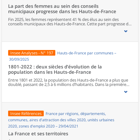
La part des femmes au sein des conseils
municipaux progresse dans les Hauts-de-France
Fin 2025, les femmes représentent 41 % des élus au sein des
conseils municipaux des Hauts-de-France. Cette part progresse de
deux points entre les deux dernières élections municipales, mais
elle reste l’une des plus faibles de métropole. Dans la région, le
Nord est le département qui s’approche le plus de la parité. La
représentation féminine diminue cependant à mesure que les
responsabilités augmentent, avec seulement un poste de maire
sur cinq occupé par une femme. Les élues municipales de la région
Insee Analyses - N° 197
Hauts-de-France par communes –
sont plus jeunes que leurs homologues masculins. En parallèle de
leurs fonctions politiques, elles occupent davantage que ces
30/09/2025
derniers des postes d’employée ou des professions intermédiaires,
1801-2022 : deux siècles d’évolution de la
et moins souvent des emplois de cadre ou des professions
population dans les Hauts-de-France
intellectuelles supérieures.
Entre 1801 et 2022, la population des Hauts-de-France a plus que
doublé, passant de 2,5 à 6 millions d’habitants. Dans la première
moitié du XIXe siècle, l’essor régional est surtout porté par le Nord.
À partir de la seconde moitié du XIXe siècle, la Révolution
industrielle, en provoquant une première immigration et en
accélérant l’exode rural, bouleverse le peuplement de la région.
Celui-ci connaît une croissance inédite, alors même que le reste du
pays entre dans une phase de ralentissement démographique. En
Insee Références
France par régions, départements,
première ligne lors des deux conflits mondiaux, les Hauts-de-
France retrouvent leur poids démographique d’avant la Première
communes, aires d'attraction des villes 2020, unités urbaines
Guerre dès les années 1950, à la faveur du baby-boom et de la
2020, zones d'emploi 2020 – 29/04/2021
reconstruction. Depuis les années 1970, la population subit un
ralentissement, du fait d’une baisse progressive de l’excédent
La France et ses territoires
naturel.