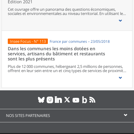
Édition 2021
Cet ouvrage offre un panorama des questions économiques,
sociales et environnementales au niveau territorial. En utilisant les
zonages d’études actualisés en 2020, l’ouvrage fait le point sur les
disparités géographiques en France, sur les forces et faiblesses des
divers territoires ainsi que sur les conditions de vie de la
population.
Insee Focus - N° 113
France par communes – 23/05/2018
Dans les communes les moins dotées en
services, artisans du bâtiment et restaurants
sont les plus présents
Plus de 12 000 communes, hébergeant 2,5 millions de personnes,
offrent en leur sein entre un et cinq types de services de proximité.
Dans ces communes, les artisans et les restaurants sont les plus
présents, suivis des services de réparation automobile et de
matériel agricole. Les commerces alimentaires, comme les
boulangeries ou les supérettes, n’apparaissent de façon
significative que dans les communes offrant au moins dix types de
services de proximité. Quant aux services médicaux, ils sont situés
dans des communes bénéficiant d’un nombre d’équipements
encore plus large. Aux communes qui possèdent au moins un
service de proximité, s’ajoutent 1 888 communes qui n’en
possèdent aucun. Elles abritent 162 000 habitants.
NOS SITES PARTENAIRES