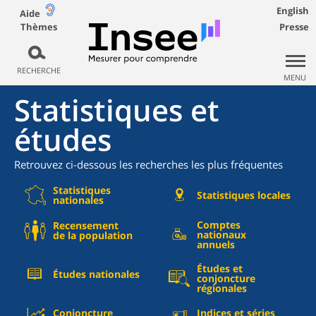
English
Aide
Thèmes
Presse
RECHERCHE
MENU
Statistiques et
études
Retrouvez ci-dessous les recherches les plus fréquentes
Statistiques
Statistiques locales
nationales
Comptes
Recensement
nationaux
de la population
annuels
Études et
Études nationales
conjoncture
régionales
Conjoncture
Indices et séries