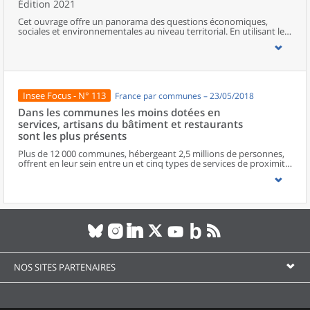
Édition 2021
Cet ouvrage offre un panorama des questions économiques,
sociales et environnementales au niveau territorial. En utilisant les
zonages d’études actualisés en 2020, l’ouvrage fait le point sur les
disparités géographiques en France, sur les forces et faiblesses des
divers territoires ainsi que sur les conditions de vie de la
population.
Insee Focus - N° 113
France par communes – 23/05/2018
Dans les communes les moins dotées en
services, artisans du bâtiment et restaurants
sont les plus présents
Plus de 12 000 communes, hébergeant 2,5 millions de personnes,
offrent en leur sein entre un et cinq types de services de proximité.
Dans ces communes, les artisans et les restaurants sont les plus
présents, suivis des services de réparation automobile et de
matériel agricole. Les commerces alimentaires, comme les
boulangeries ou les supérettes, n’apparaissent de façon
significative que dans les communes offrant au moins dix types de
services de proximité. Quant aux services médicaux, ils sont situés
dans des communes bénéficiant d’un nombre d’équipements
encore plus large. Aux communes qui possèdent au moins un
service de proximité, s’ajoutent 1 888 communes qui n’en
possèdent aucun. Elles abritent 162 000 habitants.
NOS SITES PARTENAIRES