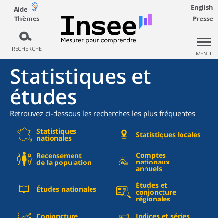
English
Aide
Thèmes
Presse
RECHERCHE
MENU
Statistiques et
études
Retrouvez ci-dessous les recherches les plus fréquentes
Statistiques
Statistiques locales
nationales
Comptes
Recensement
nationaux
de la population
annuels
Études et
Études nationales
conjoncture
régionales
Conjoncture
Indices et séries