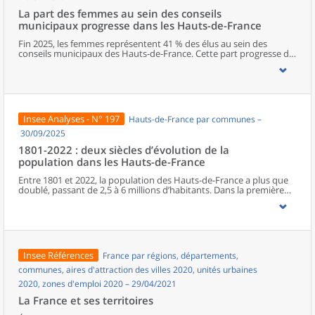
La part des femmes au sein des conseils
municipaux progresse dans les Hauts-de-France
Fin 2025, les femmes représentent 41 % des élus au sein des
conseils municipaux des Hauts-de-France. Cette part progresse de
deux points entre les deux dernières élections municipales, mais
elle reste l’une des plus faibles de métropole. Dans la région, le
Nord est le département qui s’approche le plus de la parité. La
représentation féminine diminue cependant à mesure que les
responsabilités augmentent, avec seulement un poste de maire
sur cinq occupé par une femme. Les élues municipales de la région
Insee Analyses - N° 197
Hauts-de-France par communes –
sont plus jeunes que leurs homologues masculins. En parallèle de
leurs fonctions politiques, elles occupent davantage que ces
30/09/2025
derniers des postes d’employée ou des professions intermédiaires,
1801-2022 : deux siècles d’évolution de la
et moins souvent des emplois de cadre ou des professions
population dans les Hauts-de-France
intellectuelles supérieures.
Entre 1801 et 2022, la population des Hauts-de-France a plus que
doublé, passant de 2,5 à 6 millions d’habitants. Dans la première
moitié du XIXe siècle, l’essor régional est surtout porté par le Nord.
À partir de la seconde moitié du XIXe siècle, la Révolution
industrielle, en provoquant une première immigration et en
accélérant l’exode rural, bouleverse le peuplement de la région.
Celui-ci connaît une croissance inédite, alors même que le reste du
pays entre dans une phase de ralentissement démographique. En
Insee Références
France par régions, départements,
première ligne lors des deux conflits mondiaux, les Hauts-de-
France retrouvent leur poids démographique d’avant la Première
communes, aires d'attraction des villes 2020, unités urbaines
Guerre dès les années 1950, à la faveur du baby-boom et de la
2020, zones d'emploi 2020 – 29/04/2021
reconstruction. Depuis les années 1970, la population subit un
ralentissement, du fait d’une baisse progressive de l’excédent
La France et ses territoires
naturel.