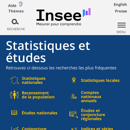
English
Aide
Thèmes
Presse
RECHERCHE
MENU
Statistiques et
études
Retrouvez ci-dessous les recherches les plus fréquentes
Statistiques
Statistiques locales
nationales
Comptes
Recensement
nationaux
de la population
annuels
Études et
Études nationales
conjoncture
régionales
Conjoncture
Indices et séries