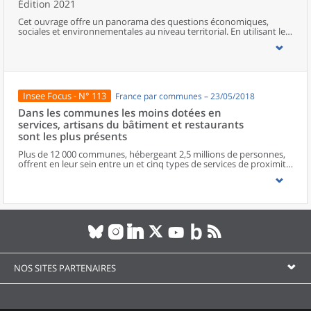
Édition 2021
Cet ouvrage offre un panorama des questions économiques,
sociales et environnementales au niveau territorial. En utilisant les
zonages d’études actualisés en 2020, l’ouvrage fait le point sur les
disparités géographiques en France, sur les forces et faiblesses des
divers territoires ainsi que sur les conditions de vie de la
population.
Insee Focus - N° 113
France par communes – 23/05/2018
Dans les communes les moins dotées en
services, artisans du bâtiment et restaurants
sont les plus présents
Plus de 12 000 communes, hébergeant 2,5 millions de personnes,
offrent en leur sein entre un et cinq types de services de proximité.
Dans ces communes, les artisans et les restaurants sont les plus
présents, suivis des services de réparation automobile et de
matériel agricole. Les commerces alimentaires, comme les
boulangeries ou les supérettes, n’apparaissent de façon
significative que dans les communes offrant au moins dix types de
services de proximité. Quant aux services médicaux, ils sont situés
dans des communes bénéficiant d’un nombre d’équipements
encore plus large. Aux communes qui possèdent au moins un
service de proximité, s’ajoutent 1 888 communes qui n’en
possèdent aucun. Elles abritent 162 000 habitants.
NOS SITES PARTENAIRES