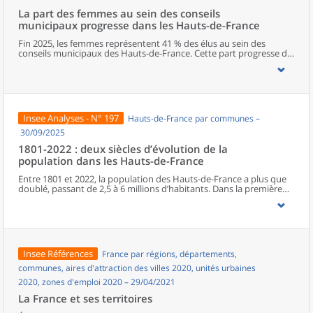
La part des femmes au sein des conseils
municipaux progresse dans les Hauts-de-France
Fin 2025, les femmes représentent 41 % des élus au sein des
conseils municipaux des Hauts-de-France. Cette part progresse de
deux points entre les deux dernières élections municipales, mais
elle reste l’une des plus faibles de métropole. Dans la région, le
Nord est le département qui s’approche le plus de la parité. La
représentation féminine diminue cependant à mesure que les
responsabilités augmentent, avec seulement un poste de maire
sur cinq occupé par une femme. Les élues municipales de la région
Insee Analyses - N° 197
Hauts-de-France par communes –
sont plus jeunes que leurs homologues masculins. En parallèle de
leurs fonctions politiques, elles occupent davantage que ces
30/09/2025
derniers des postes d’employée ou des professions intermédiaires,
1801-2022 : deux siècles d’évolution de la
et moins souvent des emplois de cadre ou des professions
population dans les Hauts-de-France
intellectuelles supérieures.
Entre 1801 et 2022, la population des Hauts-de-France a plus que
doublé, passant de 2,5 à 6 millions d’habitants. Dans la première
moitié du XIXe siècle, l’essor régional est surtout porté par le Nord.
À partir de la seconde moitié du XIXe siècle, la Révolution
industrielle, en provoquant une première immigration et en
accélérant l’exode rural, bouleverse le peuplement de la région.
Celui-ci connaît une croissance inédite, alors même que le reste du
pays entre dans une phase de ralentissement démographique. En
Insee Références
France par régions, départements,
première ligne lors des deux conflits mondiaux, les Hauts-de-
France retrouvent leur poids démographique d’avant la Première
communes, aires d'attraction des villes 2020, unités urbaines
Guerre dès les années 1950, à la faveur du baby-boom et de la
2020, zones d'emploi 2020 – 29/04/2021
reconstruction. Depuis les années 1970, la population subit un
ralentissement, du fait d’une baisse progressive de l’excédent
La France et ses territoires
naturel.