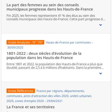
La part des femmes au sein des conseils
municipaux progresse dans les Hauts-de-France
Fin 2025, les femmes représentent 41 % des élus au sein des
conseils municipaux des Hauts-de-France. Cette part progresse de
deux points entre les deux dernières élections municipales, mais
elle reste l’une des plus faibles de métropole. Dans la région, le
Nord est le département qui s’approche le plus de la parité. La
représentation féminine diminue cependant à mesure que les
responsabilités augmentent, avec seulement un poste de maire
sur cinq occupé par une femme. Les élues municipales de la région
Insee Analyses - N° 197
Hauts-de-France par communes –
sont plus jeunes que leurs homologues masculins. En parallèle de
leurs fonctions politiques, elles occupent davantage que ces
30/09/2025
derniers des postes d’employée ou des professions intermédiaires,
1801-2022 : deux siècles d’évolution de la
et moins souvent des emplois de cadre ou des professions
population dans les Hauts-de-France
intellectuelles supérieures.
Entre 1801 et 2022, la population des Hauts-de-France a plus que
doublé, passant de 2,5 à 6 millions d’habitants. Dans la première
moitié du XIXe siècle, l’essor régional est surtout porté par le Nord.
À partir de la seconde moitié du XIXe siècle, la Révolution
industrielle, en provoquant une première immigration et en
accélérant l’exode rural, bouleverse le peuplement de la région.
Celui-ci connaît une croissance inédite, alors même que le reste du
pays entre dans une phase de ralentissement démographique. En
Insee Références
France par régions, départements,
première ligne lors des deux conflits mondiaux, les Hauts-de-
France retrouvent leur poids démographique d’avant la Première
communes, aires d'attraction des villes 2020, unités urbaines
Guerre dès les années 1950, à la faveur du baby-boom et de la
2020, zones d'emploi 2020 – 29/04/2021
reconstruction. Depuis les années 1970, la population subit un
ralentissement, du fait d’une baisse progressive de l’excédent
La France et ses territoires
naturel.