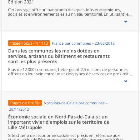
Édition 2021
Cet ouvrage offre un panorama des questions économiques,
sociales et environnementales au niveau territorial. En utilisant les
zonages d’études actualisés en 2020, l’ouvrage fait le point sur les
disparités géographiques en France, sur les forces et faiblesses des
divers territoires ainsi que sur les conditions de vie de la
population.
Insee Focus - N° 113
France par communes – 23/05/2018
Dans les communes les moins dotées en
services, artisans du bâtiment et restaurants
sont les plus présents
Plus de 12 000 communes, hébergeant 2,5 millions de personnes,
offrent en leur sein entre un et cinq types de services de proximité.
Dans ces communes, les artisans et les restaurants sont les plus
présents, suivis des services de réparation automobile et de
matériel agricole. Les commerces alimentaires, comme les
boulangeries ou les supérettes, n’apparaissent de façon
significative que dans les communes offrant au moins dix types de
services de proximité. Quant aux services médicaux, ils sont situés
Pages de Profils
Nord-Pas-de-Calais par communes –
dans des communes bénéficiant d’un nombre d’équipements
encore plus large. Aux communes qui possèdent au moins un
28/11/2012
service de proximité, s’ajoutent 1 888 communes qui n’en
Économie sociale en Nord-Pas-de-Calais : un
possèdent aucun. Elles abritent 162 000 habitants.
important vivier d'emplois sur le territoire de
Lille Métropole
Si le champ de l'économie sociale est précis en référence aux
statuts, celui de l'économie sociale et solidaire demande à être