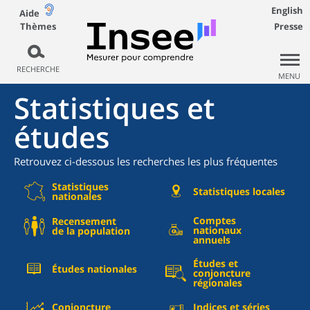
English
Aide
Thèmes
Presse
RECHERCHE
MENU
Statistiques et
études
Retrouvez ci-dessous les recherches les plus fréquentes
Statistiques
Statistiques locales
nationales
Comptes
Recensement
nationaux
de la population
annuels
Études et
Études nationales
conjoncture
régionales
Conjoncture
Indices et séries