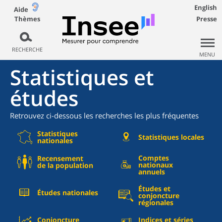
English
Aide
Thèmes
Presse
RECHERCHE
MENU
Statistiques et
études
Retrouvez ci-dessous les recherches les plus fréquentes
Statistiques
Statistiques locales
nationales
Comptes
Recensement
nationaux
de la population
annuels
Études et
Études nationales
conjoncture
régionales
Conjoncture
Indices et séries