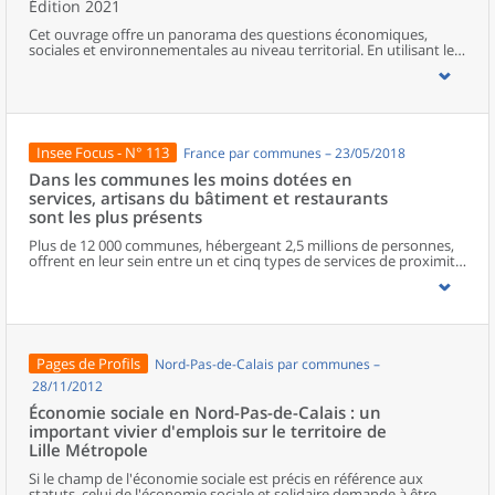
Édition 2021
Cet ouvrage offre un panorama des questions économiques,
sociales et environnementales au niveau territorial. En utilisant les
zonages d’études actualisés en 2020, l’ouvrage fait le point sur les
disparités géographiques en France, sur les forces et faiblesses des
divers territoires ainsi que sur les conditions de vie de la
population.
Insee Focus - N° 113
France par communes – 23/05/2018
Dans les communes les moins dotées en
services, artisans du bâtiment et restaurants
sont les plus présents
Plus de 12 000 communes, hébergeant 2,5 millions de personnes,
offrent en leur sein entre un et cinq types de services de proximité.
Dans ces communes, les artisans et les restaurants sont les plus
présents, suivis des services de réparation automobile et de
matériel agricole. Les commerces alimentaires, comme les
boulangeries ou les supérettes, n’apparaissent de façon
significative que dans les communes offrant au moins dix types de
services de proximité. Quant aux services médicaux, ils sont situés
Pages de Profils
Nord-Pas-de-Calais par communes –
dans des communes bénéficiant d’un nombre d’équipements
encore plus large. Aux communes qui possèdent au moins un
28/11/2012
service de proximité, s’ajoutent 1 888 communes qui n’en
Économie sociale en Nord-Pas-de-Calais : un
possèdent aucun. Elles abritent 162 000 habitants.
important vivier d'emplois sur le territoire de
Lille Métropole
Si le champ de l'économie sociale est précis en référence aux
statuts, celui de l'économie sociale et solidaire demande à être