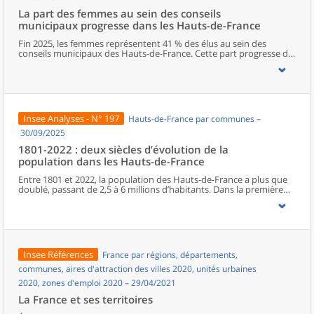
La part des femmes au sein des conseils
municipaux progresse dans les Hauts-de-France
Fin 2025, les femmes représentent 41 % des élus au sein des
conseils municipaux des Hauts-de-France. Cette part progresse de
deux points entre les deux dernières élections municipales, mais
elle reste l’une des plus faibles de métropole. Dans la région, le
Nord est le département qui s’approche le plus de la parité. La
représentation féminine diminue cependant à mesure que les
responsabilités augmentent, avec seulement un poste de maire
sur cinq occupé par une femme. Les élues municipales de la région
Insee Analyses - N° 197
Hauts-de-France par communes –
sont plus jeunes que leurs homologues masculins. En parallèle de
leurs fonctions politiques, elles occupent davantage que ces
30/09/2025
derniers des postes d’employée ou des professions intermédiaires,
1801-2022 : deux siècles d’évolution de la
et moins souvent des emplois de cadre ou des professions
population dans les Hauts-de-France
intellectuelles supérieures.
Entre 1801 et 2022, la population des Hauts-de-France a plus que
doublé, passant de 2,5 à 6 millions d’habitants. Dans la première
moitié du XIXe siècle, l’essor régional est surtout porté par le Nord.
À partir de la seconde moitié du XIXe siècle, la Révolution
industrielle, en provoquant une première immigration et en
accélérant l’exode rural, bouleverse le peuplement de la région.
Celui-ci connaît une croissance inédite, alors même que le reste du
pays entre dans une phase de ralentissement démographique. En
Insee Références
France par régions, départements,
première ligne lors des deux conflits mondiaux, les Hauts-de-
France retrouvent leur poids démographique d’avant la Première
communes, aires d'attraction des villes 2020, unités urbaines
Guerre dès les années 1950, à la faveur du baby-boom et de la
2020, zones d'emploi 2020 – 29/04/2021
reconstruction. Depuis les années 1970, la population subit un
ralentissement, du fait d’une baisse progressive de l’excédent
La France et ses territoires
naturel.